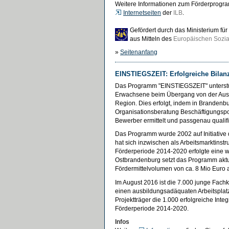
Weitere Informationen zum Förderprogra
Internetseiten
der
ILB
.
Gefördert durch das Ministerium f
aus Mitteln des
Europäischen Sozia
»
Seitenanfang
EINSTIEGSZEIT: Erfolgreiche Bilan
Das Programm "EINSTIEGSZEIT" unterstü
Erwachsene beim Übergang von der Ausb
Region. Dies erfolgt, indem in Branden
Organisationsberatung Beschäftigungspot
Bewerber ermittelt und passgenau qualifi
Das Programm wurde 2002 auf Initiative 
hat sich inzwischen als Arbeitsmarktins
Förderperiode 2014-2020 erfolgte eine w
Ostbrandenburg setzt das Programm aktu
Fördermittelvolumen von ca. 8 Mio Euro
Im August 2016 ist die 7.000 junge Fach
einen ausbildungsadäquaten Arbeitsplat
Projektträger die 1.000 erfolgreiche Int
Förderperiode 2014-2020.
Infos