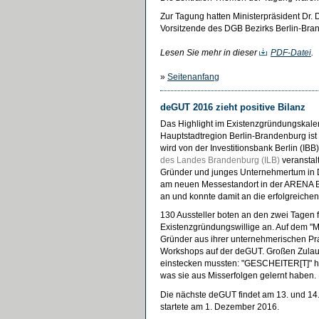
Zur Tagung hatten Ministerpräsident Dr. 
Vorsitzende des DGB Bezirks Berlin-Bra
Lesen Sie mehr in dieser
PDF-Datei
.
»
Seitenanfang
deGUT 2016 zieht positive Bilanz
Das Highlight im Existenzgründungskale
Hauptstadtregion Berlin-Brandenburg is
wird von der Investitionsbank Berlin (IBB
des Landes Brandenburg (ILB)
veranstalt
Gründer und junges Unternehmertum in 
am neuen Messestandort in der ARENA B
an und konnte damit an die erfolgreiche
130 Aussteller boten an den zwei Tagen 
Existenzgründungswillige an. Auf dem "M
Gründer aus ihrer unternehmerischen Pr
Workshops auf der deGUT. Großen Zulauf
einstecken mussten: "GESCHEITER[T]" hie
was sie aus Misserfolgen gelernt haben.
Die nächste deGUT findet am 13. und 14. 
startete am 1. Dezember 2016.