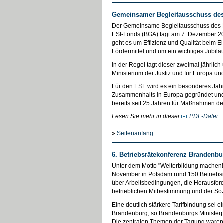
Gemeinsamer Begleitausschuss des
Der Gemeinsame Begleitausschuss des 
ESI-Fonds (BGA) tagt am 7. Dezember 2
geht es um Effizienz und Qualität beim E
Fördermittel und um ein wichtiges Jubilä
In der Regel tagt dieser zweimal jährlich
Ministerium der Justiz und für Europa u
Für den
ESF
wird es ein besonderes Jahr
Zusammenhalts in Europa gegründet und 
bereits seit 25 Jahren für Maßnahmen de
Lesen Sie mehr in dieser
PDF-Datei
.
»
Seitenanfang
6. Betriebsrätekonferenz Brandenbu
Unter dem Motto "Weiterbildung machen!"
November in Potsdam rund 150 Betriebsr
über Arbeitsbedingungen, die Herausfor
betrieblichen Mitbestimmung und der Soz
Eine deutlich stärkere Tarifbindung sei e
Brandenburg, so Brandenburgs Ministerp
Die zentralen Themen der Tagung waren T