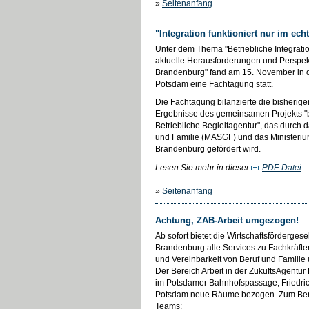
»
Seitenanfang
"Integration funktioniert nur im ech
Unter dem Thema "Betriebliche Integrati
aktuelle Herausforderungen und Perspek
Brandenburg" fand am 15. November in d
Potsdam eine Fachtagung statt.
Die Fachtagung bilanzierte die bisherig
Ergebnisse des gemeinsamen Projekts 
Betriebliche Begleitagentur", das durch d
und Familie (MASGF) und das Ministeriu
Brandenburg gefördert wird.
Lesen Sie mehr in dieser
PDF-Datei
.
»
Seitenanfang
Achtung, ZAB-Arbeit umgezogen!
Ab sofort bietet die Wirtschaftsförderges
Brandenburg alle Services zu Fachkräften,
und Vereinbarkeit von Beruf und Familie
Der Bereich Arbeit in der ZukuftsAgentu
im Potsdamer Bahnhofspassage, Friedric
Potsdam neue Räume bezogen. Zum Bere
Teams: