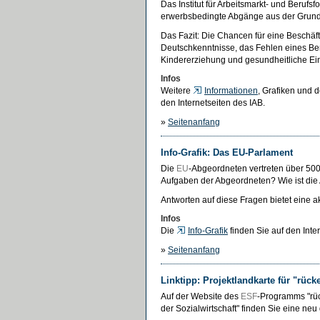
Das Institut für Arbeitsmarkt- und Berufsf
erwerbsbedingte Abgänge aus der Grun
Das Fazit: Die Chancen für eine Besch
Deutschkenntnisse, das Fehlen eines Be
Kindererziehung und gesundheitliche Ei
Infos
Weitere
Informationen
, Grafiken und 
den Internetseiten des IAB.
»
Seitenanfang
Info-Grafik: Das EU-Parlament
Die
EU
-Abgeordneten vertreten über 500
Aufgaben der Abgeordneten? Wie ist die 
Antworten auf diese Fragen bietet eine ak
Infos
Die
Info-Grafik
finden Sie auf den Inte
»
Seitenanfang
Linktipp: Projektlandkarte für "rüc
Auf der Website des
ESF
-Programms "rüc
der Sozialwirtschaft" finden Sie eine neu 