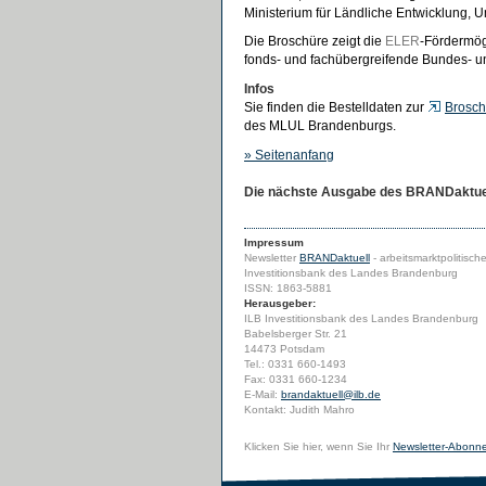
Ministerium für Ländliche Entwicklung, U
Die Broschüre zeigt die
ELER
-Fördermög
fonds- und fachübergreifende Bundes- 
Infos
Sie finden die Bestelldaten zur
Brosch
des MLUL Brandenburgs.
»
Seitenanfang
Die nächste Ausgabe des BRANDaktuell
Impressum
Newsletter
BRANDaktuell
- arbeitsmarktpolitisch
Investitionsbank des Landes Brandenburg
ISSN: 1863-5881
Herausgeber:
ILB Investitionsbank des Landes Brandenburg
Babelsberger Str. 21
14473 Potsdam
Tel.: 0331 660-1493
Fax: 0331 660-1234
E-Mail:
brandaktuell@ilb.de
Kontakt: Judith Mahro
Klicken Sie hier, wenn Sie Ihr
Newsletter-Abonn