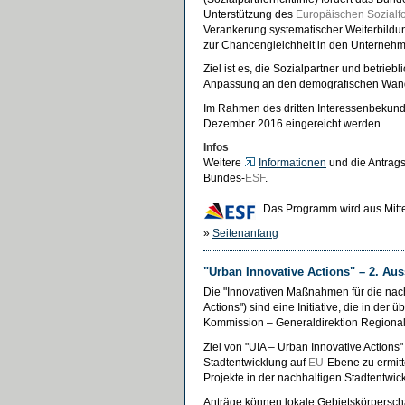
Unterstützung des
Europäischen Sozialf
Verankerung systematischer Weiterbild
zur Chancengleichheit in den Unterneh
Ziel ist es, die Sozialpartner und betrie
Anpassung an den demografischen Wande
Im Rahmen des dritten Interessenbekun
Dezember 2016 eingereicht werden.
Infos
Weitere
Informationen
und die Antrags
Bundes-
ESF
.
Das Programm wird aus Mitt
»
Seitenanfang
"Urban Innovative Actions" – 2. A
Die "Innovativen Maßnahmen für die nach
Actions") sind eine Initiative, die in d
Kommission – Generaldirektion Regionalp
Ziel von "UIA – Urban Innovative Actions"
Stadtentwicklung auf
EU
-Ebene zu ermitt
Projekte in der nachhaltigen Stadtentwic
Anträge können lokale Gebietskörpersch