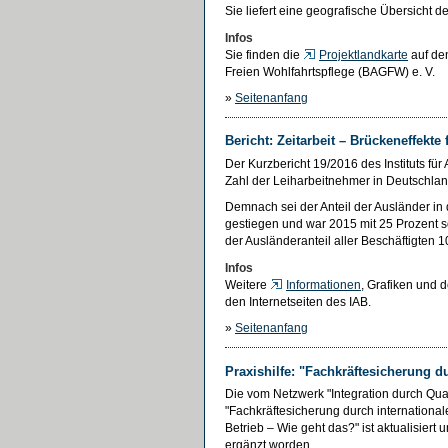
Sie liefert eine geografische Übersicht de
Infos
Sie finden die
Projektlandkarte
auf den
Freien Wohlfahrtspflege (BAGFW) e. V.
»
Seitenanfang
Bericht: Zeitarbeit – Brückeneffekte
Der Kurzbericht 19/2016 des Instituts für
Zahl der Leiharbeitnehmer in Deutschland
Demnach sei der Anteil der Ausländer in 
gestiegen und war 2015 mit 25 Prozent s
der Ausländeranteil aller Beschäftigten 1
Infos
Weitere
Informationen
, Grafiken und 
den Internetseiten des IAB.
»
Seitenanfang
Praxishilfe: "Fachkräftesicherung du
Die vom Netzwerk "Integration durch Qua
"Fachkräftesicherung durch internation
Betrieb – Wie geht das?" ist aktualisiert
ergänzt worden.