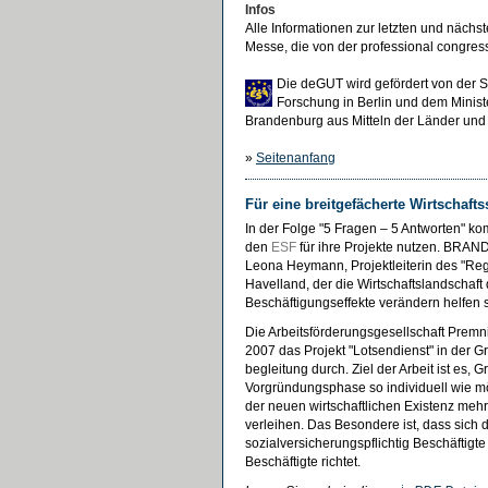
Infos
Alle Informationen zur letzten und nächs
Messe, die von der professional congre
Die deGUT wird gefördert von der Se
Forschung in Berlin und dem Minist
Brandenburg aus Mitteln der Länder un
»
Seitenanfang
Für eine breitgefächerte Wirtschafts
In der Folge "5 Fragen – 5 Antworten" k
den
ESF
für ihre Projekte nutzen. BRAND
Leona Heymann, Projektleiterin des "Re
Havelland, der die Wirtschaftslandschaft
Beschäftigungseffekte verändern helfen s
Die Arbeitsförderungsgesellschaft Premni
2007 das Projekt "Lotsendienst" in der 
begleitung durch. Ziel der Arbeit ist es, 
Vorgründungsphase so individuell wie mö
der neuen wirtschaftlichen Existenz mehr
verleihen. Das Besondere ist, dass sich 
sozialversicherungspflichtig Beschäftig
Beschäftigte richtet.