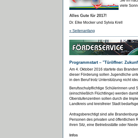
Sie im näc
viele Sonn
Alles Gute für 2017!
Dr. Elke Mocker und Sylvia Krell
»
Seitenanfang
Programmstart – "Türöffner: Zukunf
Am 4. Oktober 2016 startete das Brande
dieser Förderung sollen Jugendliche unt
in den Beruf trotz Unterstützung nicht idea
Berufsschulpflichtige Schülerinnen und
(einschließlich Flüchtlinge) werden damit 
Oberstufenzentren sollen durch die Imple
Landkreis und kreisfreier Stadt bedarfsg
Antragsberechtigt sind alle Brandenburge
Personen des privaten und öffentlichen 
ihren Sitz, eine Betriebsstätte oder Ni
Infos