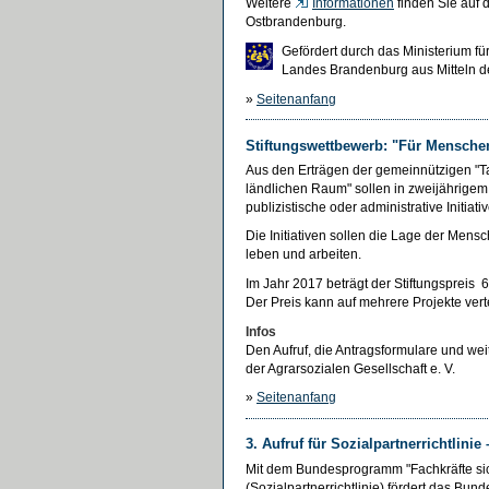
Weitere
Informationen
finden Sie auf 
Ostbrandenburg.
Gefördert durch das Ministerium fü
Landes Brandenburg aus Mitteln 
»
Seitenanfang
Stiftungswettbewerb: "Für Mensche
Aus den Erträgen der gemeinnützigen "Ta
ländlichen Raum" sollen in zweijährigem 
publizistische oder administrative Initia
Die Initiativen sollen die Lage der Mens
leben und arbeiten.
Im Jahr 2017 beträgt der Stiftungspreis
Der Preis kann auf mehrere Projekte vert
Infos
Den Aufruf, die Antragsformulare und we
der Agrarsozialen Gesellschaft e. V.
»
Seitenanfang
3. Aufruf für Sozialpartnerrichtlinie
Mit dem Bundesprogramm "Fachkräfte sich
(Sozialpartnerrichtlinie) fördert das Bun