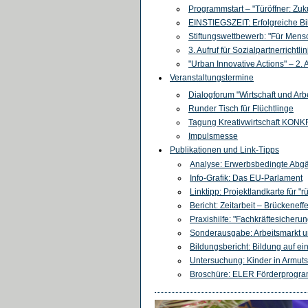
Programmstart – "Türöffner: Zuku
EINSTIEGSZEIT: Erfolgreiche Bi
Stiftungswettbewerb: "Für Men
3. Aufruf für Sozialpartnerrichtli
"Urban Innovative Actions" – 2
Veranstaltungstermine
Dialogforum "Wirtschaft und Arbe
Runder Tisch für Flüchtlinge
Tagung Kreativwirtschaft KON
Impulsmesse
Publikationen und Link-Tipps
Analyse: Erwerbsbedingte Abg
Info-Grafik: Das EU-Parlament
Linktipp: Projektlandkarte für "
Bericht: Zeitarbeit – Brückeneff
Praxishilfe: "Fachkräftesicherun
Sonderausgabe: Arbeitsmarkt u
Bildungsbericht: Bildung auf e
Untersuchung: Kinder in Armut
Broschüre: ELER Förderprogr