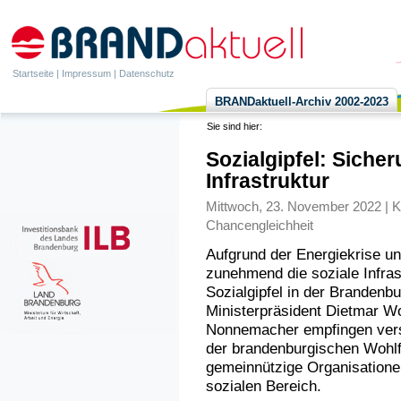
Startseite
|
Impressum
|
Datenschutz
BRANDaktuell-Archiv 2002-2023
Sie sind hier:
Sozialgipfel: Sicher
Infrastruktur
Mittwoch, 23. November 2022 | K
Chancengleichheit
Aufgrund der Energiekrise u
zunehmend die soziale Infras
Sozialgipfel in der Brandenbu
Ministerpräsident Dietmar Wo
Nonnemacher empfingen versc
der brandenburgischen Wohlf
gemeinnützige Organisatione
sozialen Bereich.