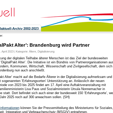
ktuell-Archiv 2002-2023
ier:
talPakt Alter’: Brandenburg wird Partner
. April 2023 | Kategorie:
Ältere
,
Digitalisierung
kung der digitalen Teilhabe älterer Menschen ist das Ziel der bundesweiten
e ‘DigitalPakt Alter’. Die Initiative ist ein Bündnis von Partnerorganisationen au
ndern, Kommunen, Wirtschaft, Wissenschaft und Zivilgesellschaft, dem sich
ndenburg nun auch anschließt.
akt Alter’ macht auf die Bedarfe Älterer in der Digitalisierung aufmerksam und
it sogenannten ‘Erfahrungsorten’ Unterstützung an. Anlässlich der neuen
riode von 2023 bis 2025 findet am 17. April eine Auftaktveranstaltung mit
milienministerin Lisa Paus und Sozialministerin Ursula Nonnemacher in
e statt. Dort befindet sich auch einer der bundesweit 150 ‘Erfahrungsorte’, w
Jahr 2025 noch auf 300 anwachsen sollen. (SH)
Informationen
können Sie der Pressemitteilung des Ministeriums für Soziales
it, Integration und Verbraucherschutz (MSGIV) entnehmen.