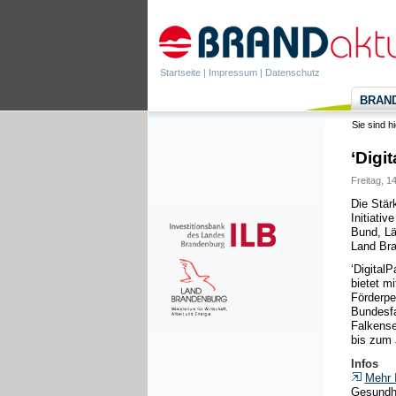
Startseite
|
Impressum
|
Datenschutz
BRANDa
Sie sind h
‘Digi
Freitag, 14
Die Stär
Initiativ
Bund, Lä
Land Bra
‘DigitalP
bietet m
Förderpe
Bundesfa
Falkense
bis zum 
Infos
Mehr 
Gesundhe