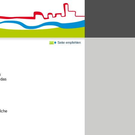
Seite empfehlen
s
 das
elche
,