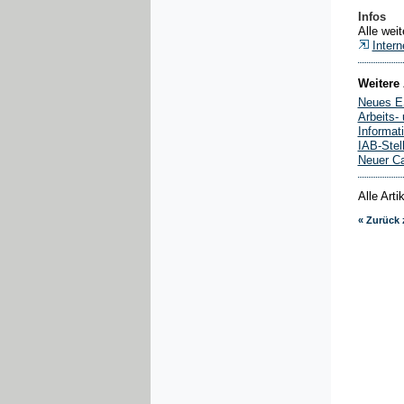
Infos
Alle wei
Intern
Weitere 
Neues ES
Arbeits-
Informat
IAB-Stel
Neuer Ca
Alle Art
« Zurück