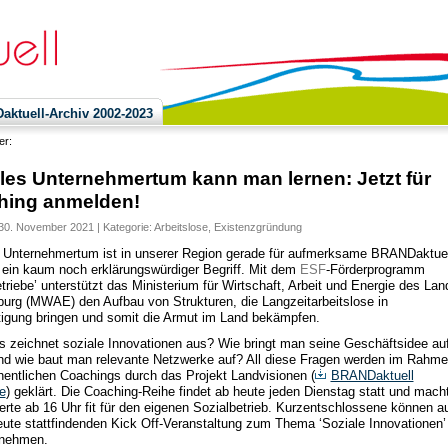
ktuell-Archiv 2002-2023
ier:
les Unternehmertum kann man lernen: Jetzt für
hing anmelden!
30. November 2021 | Kategorie:
Arbeitslose
,
Existenzgründung
 Unternehmertum ist in unserer Region gerade für aufmerksame BRANDaktuel
ein kaum noch erklärungswürdiger Begriff. Mit dem
ESF
-Förderprogramm
etriebe’ unterstützt das Ministerium für Wirtschaft, Arbeit und Energie des La
urg (MWAE) den Aufbau von Strukturen, die Langzeitarbeitslose in
igung bringen und somit die Armut im Land bekämpfen.
 zeichnet soziale Innovationen aus? Wie bringt man seine Geschäftsidee au
nd wie baut man relevante Netzwerke auf? All diese Fragen werden im Rahm
entlichen Coachings durch das Projekt Landvisionen (
BRANDaktuell
e
) geklärt. Die Coaching-Reihe findet ab heute jeden Dienstag statt und mach
ierte ab 16 Uhr fit für den eigenen Sozialbetrieb. Kurzentschlossene können a
eute stattfindenden Kick Off-Veranstaltung zum Thema ‘Soziale Innovationen’
lnehmen.