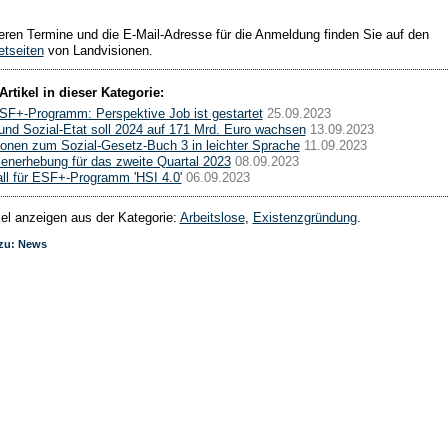
teren Termine und die E-Mail-Adresse für die Anmeldung finden Sie auf den
etseiten
von Landvisionen.
Artikel in dieser Kategorie:
F+-Programm: Perspektive Job ist gestartet
25.09.2023
 und Sozial-Etat soll 2024 auf 171 Mrd. Euro wachsen
13.09.2023
ionen zum Sozial-Gesetz-Buch 3 in leichter Sprache
11.09.2023
lenerhebung für das zweite Quartal 2023
08.09.2023
ll für ESF+-Programm 'HSI 4.0'
06.09.2023
ikel anzeigen aus der Kategorie:
Arbeitslose
,
Existenzgründung
.
 zu: News