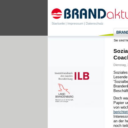
Startseite
|
Impressum
|
Datenschutz
BRANDa
Sie sind h
Sozia
Coac
Dienstag, 
Soziales
Lesende 
‘Sozialb
Brandenb
Beschäft
Doch was
Papier u
von wöch
berichtet
Interess
an der h
noch tei