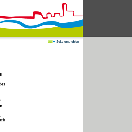
Seite empfehlen
l-
ndes
f
en
t
uch