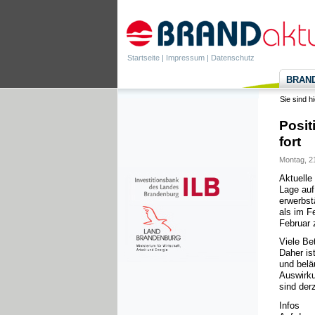
Startseite
|
Impressum
|
Datenschutz
BRANDa
Sie sind h
Posit
fort
Montag, 21
Aktuelle
Lage auf
erwerbst
als im F
Februar z
Viele Be
Daher is
und belä
Auswirku
sind der
Infos