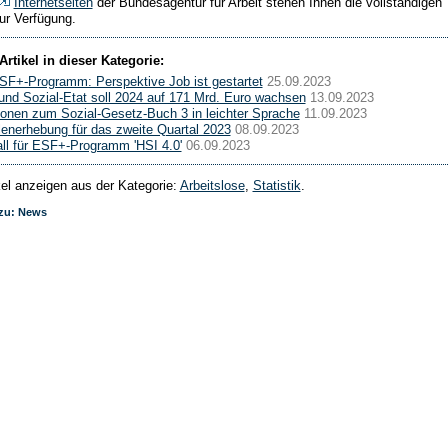
Internetseiten
der Bundesagentur für Arbeit stehen Ihnen die vollständigen
ur Verfügung.
Artikel in dieser Kategorie:
F+-Programm: Perspektive Job ist gestartet
25.09.2023
 und Sozial-Etat soll 2024 auf 171 Mrd. Euro wachsen
13.09.2023
ionen zum Sozial-Gesetz-Buch 3 in leichter Sprache
11.09.2023
lenerhebung für das zweite Quartal 2023
08.09.2023
ll für ESF+-Programm 'HSI 4.0'
06.09.2023
ikel anzeigen aus der Kategorie:
Arbeitslose
,
Statistik
.
 zu: News