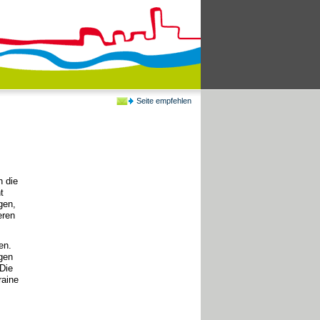
Seite empfehlen
h die
t
gen,
eren
en.
egen
Die
raine