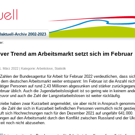
ktuell-Archiv 2002-2023
ier:
iver Trend am Arbeitsmarkt setzt sich im Februar
. März 2022 | Kategorie:
Arbeitslose
,
Statistik
 Zahlen der Bundesagentur für Arbeit für Februar 2022 verdeutlichen, dass sic
 dem deutschen Arbeitsmarkt weiter entspannt: Im Februar ist die Anzahl nich
ätiger Personen auf rund 2,43 Millionen abgesunken und stärker zurückgegan
ebruar üblich. Auch die Jugendarbeitslosigkeit ist so gering wie in keinem and
uvor und auch die Zahl der Langzeitarbeitslosen ist weiter rückläufig.
triebe haben zwar Kurzarbeit angemeldet, sie aber nicht in Anspruch genomm
t die Zahl der sich in Kurzarbeit befindlichen Personen vermutlich nicht gesti
uft sich Hochrechnungen nach für den Dezember 2021 auf ungefähr 641.000. 
ngen auf den Arbeitsmarkt durch den Konflikt zwischen Russland und der Uk
zeit noch nicht abzusehen.