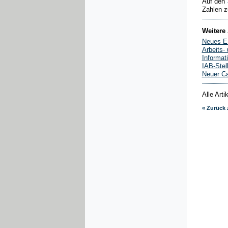
Auf den
Zahlen z
Weitere 
Neues ES
Arbeits-
Informat
IAB-Stel
Neuer Ca
Alle Art
« Zurück