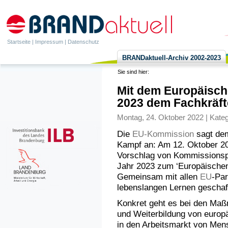
Startseite
|
Impressum
|
Datenschutz
BRANDaktuell-Archiv 2002-2023
Sie sind hier:
Mit dem Europäisc
2023 dem Fachkräf
Montag, 24. Oktober 2022 | Kateg
Die
EU-Kommission
sagt dem
Kampf an: Am 12. Oktober 2
Vorschlag von Kommissionspr
Jahr 2023 zum ‘Europäischen
Gemeinsam mit allen
EU
-Par
lebenslangen Lernen geschaf
Konkret geht es bei den Maßn
und Weiterbildung von europä
in den Arbeitsmarkt von Mens