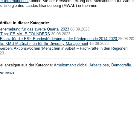
re Informationen
können Sie der Pressemitteilung des Ministeriums für Wirtsc
und Energie des Landes Brandenburg (MWAE) entnehmen.
Artikel in dieser Kategorie:
lenerhebung für das zweite Quartal 2023
08.09.2023
-Tipp: FE.MALE FOUNDERS
30.08.2023
 Bilanz für die ESF-Bundesförderung in der Förderperiode 2014-2020
25.08.20
lfe: KMU Maßnahmen für Ihr Diversity Management
16.08.2023
werben: Aktionswochen ‘Menschen in Arbeit – Fachkräfte in den Regionen’
23
ikel anzeigen aus der Kategorie:
Arbeitsmarkt global
,
Arbeitslose
,
Demografie
.
 zu: News