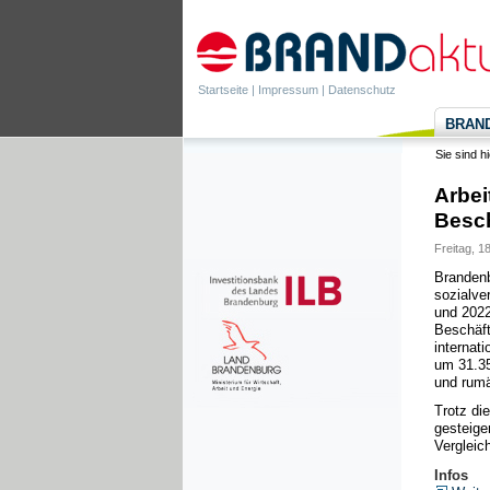
Startseite
|
Impressum
|
Datenschutz
BRANDa
Sie sind h
Arbei
Besch
Freitag, 1
Brandenb
sozialve
und 2022
Beschäft
internat
um 31.35
und rumä
Trotz die
gesteige
Vergleic
Infos