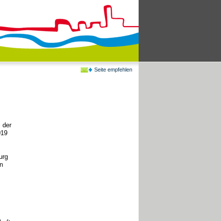
Seite empfehlen
 der
019
urg
n