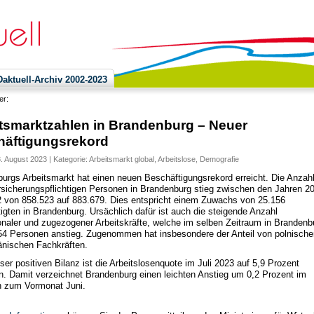
ktuell-Archiv 2002-2023
ier:
tsmarktzahlen in Brandenburg – Neuer
äftigungsrekord
8. August 2023 | Kategorie:
Arbeitsmarkt global
,
Arbeitslose
,
Demografie
urgs Arbeitsmarkt hat einen neuen Beschäftigungsrekord erreicht. Die Anzahl
rsicherungspflichtigen Personen in Brandenburg stieg zwischen den Jahren 2
 von 858.523 auf 883.679. Dies entspricht einem Zuwachs von 25.156
igten in Brandenburg. Ursächlich dafür ist auch die steigende Anzahl
ionaler und zugezogener Arbeitskräfte, welche im selben Zeitraum in Brandenb
4 Personen anstieg. Zugenommen hat insbesondere der Anteil von polnische
nischen Fachkräften.
ser positiven Bilanz ist die Arbeitslosenquote im Juli 2023 auf 5,9 Prozent
n. Damit verzeichnet Brandenburg einen leichten Anstieg um 0,2 Prozent im
h zum Vormonat Juni.