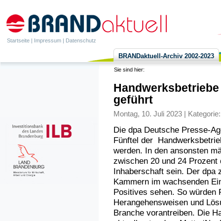
Startseite
|
Impressum
|
Datenschutz
BRANDaktuell-Archiv 2002-2023
Sie sind hier:
Handwerksbetriebe 
geführt
Montag, 10. Juli 2023 | Kategorie
Die dpa Deutsche Presse-Age
Fünftel der Handwerksbetrie
werden. In den ansonsten mä
zwischen 20 und 24 Prozent 
Inhaberschaft sein. Der dpa 
Kammern im wachsenden Einf
Positives sehen. So würden F
Herangehensweisen und Lösun
Branche vorantreiben. Die H