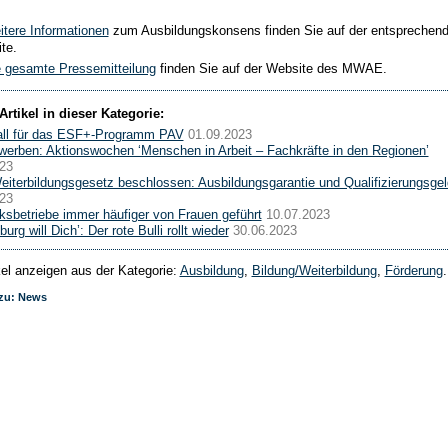
tere Informationen
zum Ausbildungskonsens finden Sie auf der entsprechen
te.
e gesamte Pressemitteilung
finden Sie auf der Website des MWAE.
Artikel in dieser Kategorie:
all für das ESF+-Programm PAV
01.09.2023
werben: Aktionswochen ‘Menschen in Arbeit – Fachkräfte in den Regionen’
23
iterbildungsgesetz beschlossen: Ausbildungsgarantie und Qualifizierungsgel
23
sbetriebe immer häufiger von Frauen geführt
10.07.2023
urg will Dich’: Der rote Bulli rollt wieder
30.06.2023
ikel anzeigen aus der Kategorie:
Ausbildung
,
Bildung/Weiterbildung
,
Förderung
.
 zu: News