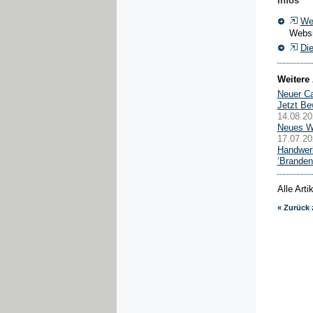
Infos
Wei
Websi
Di
Weitere 
Neuer C
Jetzt Be
14.08.20
Neues We
17.07.20
Handwerk
‘Brandenb
Alle Art
« Zurück