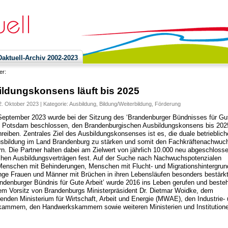
ktuell-Archiv 2002-2023
ier:
ldungskonsens läuft bis 2025
. Oktober 2023 | Kategorie:
Ausbildung
,
Bildung/Weiterbildung
,
Förderung
eptember 2023 wurde bei der Sitzung des ‘Brandenburger Bündnisses für Gu
in Potsdam beschlossen, den Brandenburgischen Ausbildungskonsens bis 202
hreiben. Zentrales Ziel des Ausbildungskonsenses ist es, die duale betrieblich
sbildung im Land Brandenburg zu stärken und somit den Fachkräftenachwuc
rn. Die Partner halten dabei am Zielwert von jährlich 10.000 neu abgeschloss
ichen Ausbildungsverträgen fest. Auf der Suche nach Nachwuchspotenzialen
enschen mit Behinderungen, Menschen mit Flucht- und Migrationshintergrun
nge Frauen und Männer mit Brüchen in ihren Lebensläufen besonders bestärkt
ndenburger Bündnis für Gute Arbeit’ wurde 2016 ins Leben gerufen und besteh
em Vorsitz von Brandenburgs Ministerpräsident Dr. Dietmar Woidke, dem
renden Ministerium für Wirtschaft, Arbeit und Energie (MWAE), den Industrie-
ammern, den Handwerkskammern sowie weiteren Ministerien und Institution