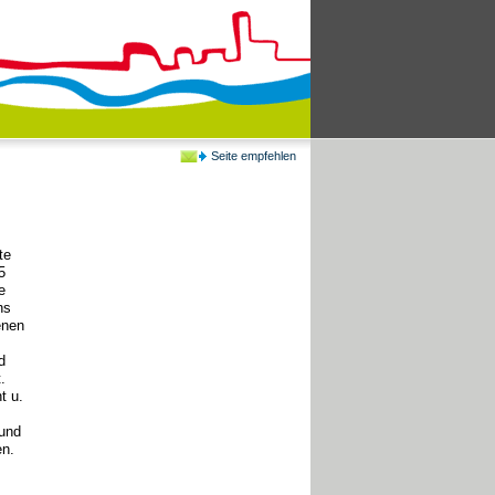
Seite empfehlen
te
5
e
hs
enen
d
.
t u.
 und
en.