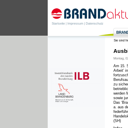
Startseite
|
Impressum
|
Datenschutz
BRANDa
Sie sind h
Ausbi
Montag, 02
Am 15. S
Arbeit’ 
fortzusc
Berufsau
zu siche
betriebl
werden M
sowie ju
Das ‘Bra
a. aus d
federfüh
Handelsk
(SH)