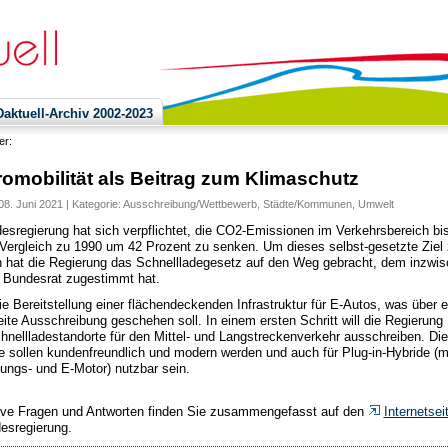
ktuell-Archiv 2002-2023
ier:
romobilität als Beitrag zum Klimaschutz
08. Juni 2021 | Kategorie:
Ausschreibung/Wettbewerb
,
Städte/Kommunen
,
Umwelt
esregierung hat sich verpflichtet, die CO2-Emissionen im Verkehrsbereich bi
Vergleich zu 1990 um 42 Prozent zu senken. Um dieses selbst-gesetzte Ziel
n hat die Regierung das Schnellladegesetz auf den Weg gebracht, dem inzwi
 Bundesrat zugestimmt hat.
die Bereitstellung einer flächendeckenden Infrastruktur für E-Autos, was über e
ite Ausschreibung geschehen soll. In einem ersten Schritt will die Regierung
hnellladestandorte für den Mittel- und Langstreckenverkehr ausschreiben. Die
e sollen kundenfreundlich und modern werden und auch für Plug-in-Hybride (m
ungs- und E-Motor) nutzbar sein.
ive Fragen und Antworten finden Sie zusammengefasst auf den
Internetsei
esregierung.