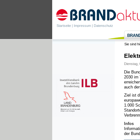
Startseite
|
Impressum
|
Datenschutz
BRANDa
Sie sind h
Elekt
Dienstag, 
Die Bund
2030 im 
erreiche
auch der
Ziel ist 
europawe
1.000 Sc
Standort
Verbrenn
Infos
Informat
der Bund