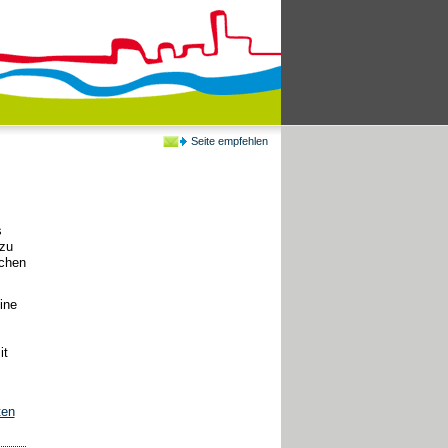
Seite empfehlen
s
 zu
schen
ine
it
ten