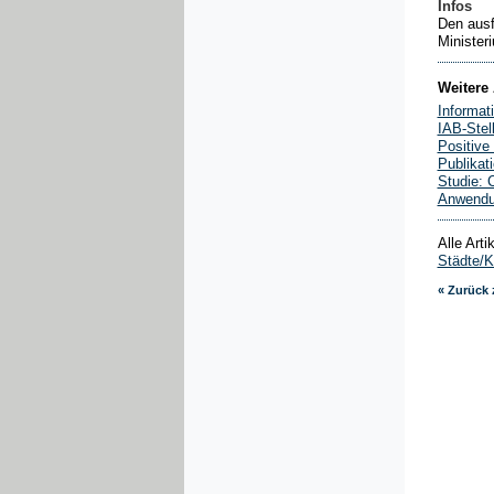
Infos
Den ausf
Minister
Weitere 
Informat
IAB-Stel
Positive
Publikat
Studie: 
Anwendu
Alle Art
Städte/
« Zurück