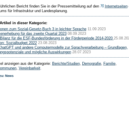
ührlichen Bericht finden Sie in der Pressemitteilung auf den
Internetseiten
iums für Infrastruktur und Landesplanung.
Artikel in dieser Kategorie:
ionen zum Sozial-Gesetz-Buch 3 in leichter Sprache
11.09.2023
lenerhebung für das zweite Quartal 2023
08.09.2023
 Bilanz für die ESF-Bundesförderung in der Förderperiode 2014-2020
25.08.20
ion: Sozialbudget 2022
23.08.2023
ChatGPT und andere Computermodelle zur Sprachverarbeitung – Grundlagen,
ngspotenziale und mögliche Auswirkungen
28.07.2023
ikel anzeigen aus der Kategorie:
Berichte/Studien
,
Demografie
,
Familie
,
Kommunen
,
Vereinbarkeit
.
 zu: News