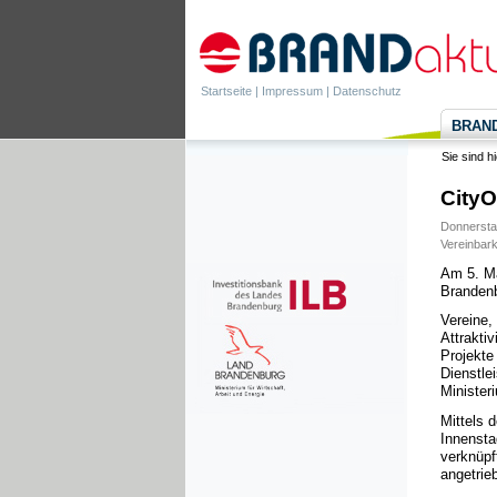
Startseite
|
Impressum
|
Datenschutz
BRANDa
Sie sind h
CityO
Donnerstag
Vereinbark
Am 5. Mä
Brandenb
Vereine,
Attrakti
Projekte
Dienstlei
Minister
Mittels 
Innensta
verknüpf
angetrie