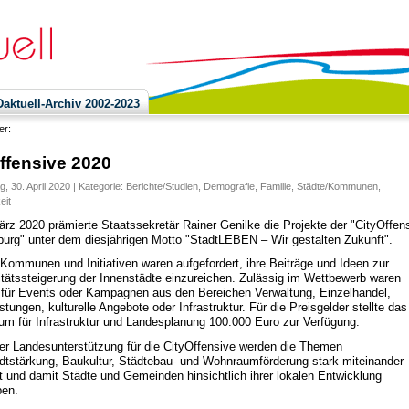
ktuell-Archiv 2002-2023
ier:
ffensive 2020
, 30. April 2020 | Kategorie:
Berichte/Studien
,
Demografie
,
Familie
,
Städte/Kommunen
,
eit
rz 2020 prämierte Staatssekretär Rainer Genilke die Projekte der "CityOffen
urg" unter dem diesjährigen Motto "StadtLEBEN – Wir gestalten Zukunft".
 Kommunen und Initiativen waren aufgefordert, ihre Beiträge und Ideen zur
vitätssteigerung der Innenstädte einzureichen. Zulässig im Wettbewerb waren
 für Events oder Kampagnen aus den Bereichen Verwaltung, Einzelhandel,
stungen, kulturelle Angebote oder Infrastruktur. Für die Preisgelder stellte das
ium für Infrastruktur und Landesplanung 100.000 Euro zur Verfügung.
der Landesunterstützung für die CityOffensive werden die Themen
dtstärkung, Baukultur, Städtebau- und Wohnraumförderung stark miteinander
t und damit Städte und Gemeinden hinsichtlich ihrer lokalen Entwicklung
ben.