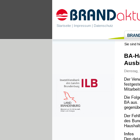
Startseite
|
Impressum
|
Datenschutz
BRANDa
Sie sind h
BA-Ha
Ausbi
Dienstag, 
Der Verw
festgest
Mitarbeit
Die Folg
BA aus. 
gegenübe
Der Fehl
des Bund
Haushalt
Infos
Den detai