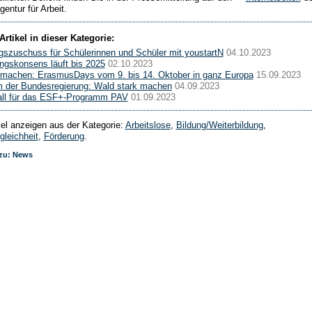
entur für Arbeit.
Artikel in dieser Kategorie:
szuschuss für Schülerinnen und Schüler mit youstartN
04.10.2023
ngskonsens läuft bis 2025
02.10.2023
tmachen: ErasmusDays vom 9. bis 14. Oktober in ganz Europa
15.09.2023
lm der Bundesregierung: Wald stark machen
04.09.2023
all für das ESF+-Programm PAV
01.09.2023
ikel anzeigen aus der Kategorie:
Arbeitslose
,
Bildung/Weiterbildung
,
leichheit
,
Förderung
.
 zu: News