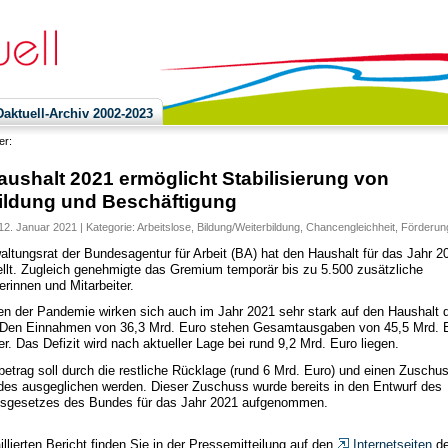
ktuell-Archiv 2002-2023
ier:
ushalt 2021 ermöglicht Stabilisierung von
ldung und Beschäftigung
12. Januar 2021 | Kategorie:
Arbeitslose
,
Bildung/Weiterbildung
,
Chancengleichheit
,
Förderun
altungsrat der Bundesagentur für Arbeit (BA) hat den Haushalt für das Jahr 2
ellt. Zugleich genehmigte das Gremium temporär bis zu 5.500 zusätzliche
erinnen und Mitarbeiter.
en der Pandemie wirken sich auch im Jahr 2021 sehr stark auf den Haushalt 
Den Einnahmen von 36,3 Mrd. Euro stehen Gesamtausgaben von 45,5 Mrd. 
r. Das Defizit wird nach aktueller Lage bei rund 9,2 Mrd. Euro liegen.
betrag soll durch die restliche Rücklage (rund 6 Mrd. Euro) und einen Zuschu
es ausgeglichen werden. Dieser Zuschuss wurde bereits in den Entwurf des
sgesetzes des Bundes für das Jahr 2021 aufgenommen.
llierten Bericht finden Sie in der Pressemitteilung auf den
Internetseiten
d