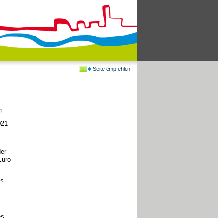
Seite empfehlen
g
021
der
Euro
ss
es