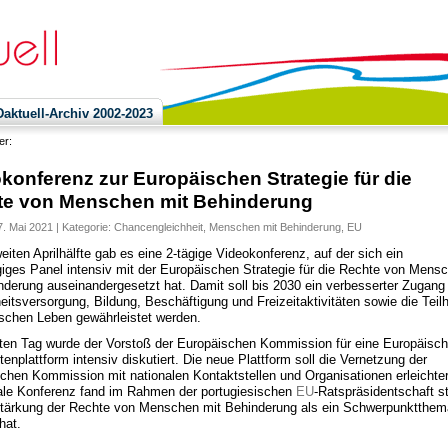
ktuell-Archiv 2002-2023
ier:
konferenz zur Europäischen Strategie für die
te von Menschen mit Behinderung
. Mai 2021 | Kategorie:
Chancengleichheit
,
Menschen mit Behinderung
,
EU
eiten Aprilhälfte gab es eine 2-tägige Videokonferenz, auf der sich ein
iges Panel intensiv mit der Europäischen Strategie für die Rechte von Mens
nderung auseinandergesetzt hat. Damit soll bis 2030 ein verbesserter Zugang
itsversorgung, Bildung, Beschäftigung und Freizeitaktivitäten sowie die Teil
ischen Leben gewährleistet werden.
en Tag wurde der Vorstoß der Europäischen Kommission für eine Europäisc
enplattform intensiv diskutiert. Die neue Plattform soll die Vernetzung der
chen Kommission mit nationalen Kontaktstellen und Organisationen erleichter
tale Konferenz fand im Rahmen der portugiesischen
EU
-Ratspräsidentschaft st
Stärkung der Rechte von Menschen mit Behinderung als ein Schwerpunktthem
hat.