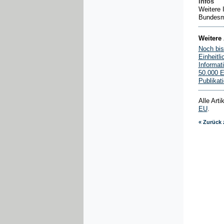
Infos
Weitere 
Bundesmi
Weitere 
Noch bis
Einheitl
Informat
50.000 E
Publikat
Alle Art
EU
.
« Zurück