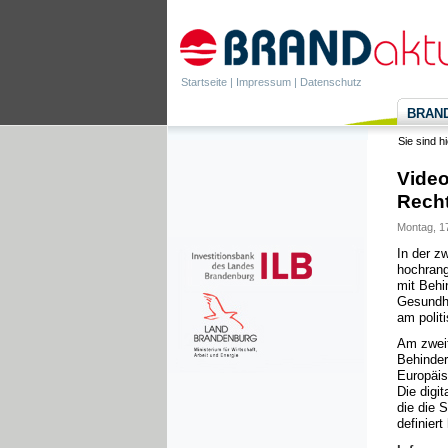
Startseite
|
Impressum
|
Datenschutz
BRANDa
Sie sind h
Video
Rech
Montag, 17
In der zw
hochrang
mit Behi
Gesundhe
am polit
Am zweit
Behindert
Europäis
Die digi
die die 
definiert 