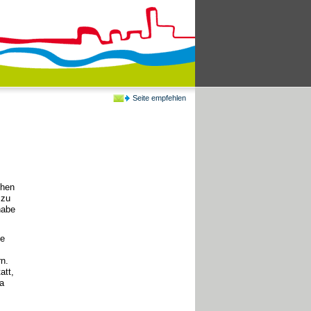
Seite empfehlen
chen
 zu
habe
he
n.
att,
a