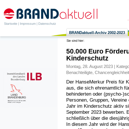
Startseite
|
Impressum
|
Datenschutz
BRANDaktuell-Archiv 2002-2023
Sie sind hier:
50.000 Euro Förder
Kinderschutz
Montag, 28. August 2023 | Katego
Benachteiligte
,
Chancengleichhei
Der HanseMerkur Preis für Ki
aus, die sich ehrenamtlich f
behinderten oder (psycho-)so
Personen, Gruppen, Vereine o
Jahr im Kinderschutz aktiv s
September 2023 bewerben. Ei
schließlich über die diesjähri
In diesem Jahr wird der Hans