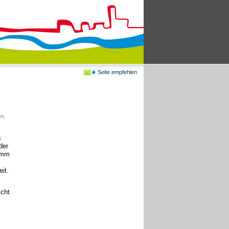
Seite empfehlen
en
,
s
der
amm
it.
icht