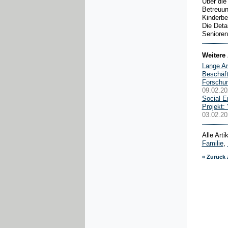
Über die
Betreuun
Kinderbe
Die Deta
Senioren
Weitere 
Lange Ar
Beschäft
Forschun
09.02.20
Social E
Projekt:
03.02.20
Alle Art
Familie
,
« Zurück