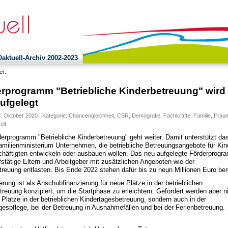
ktuell-Archiv 2002-2023
ier:
rprogramm "Betriebliche Kinderbetreuung" wird
ufgelegt
2. Oktober 2020 | Kategorie:
Chancengleichheit
,
CSR
,
Demografie
,
Fachkräfte
,
Familie
,
Frau
eit
erprogramm "Betriebliche Kinderbetreuung" geht weiter. Damit unterstützt da
milienministerium Unternehmen, die betriebliche Betreuungsangebote für Kin
häftigten entwickeln oder ausbauen wollen. Das neu aufgelegte Förderprogr
ufstätige Eltern und Arbeitgeber mit zusätzlichen Angeboten wie der
treuung entlasten. Bis Ende 2022 stehen dafür bis zu neun Millionen Euro bere
erung ist als Anschubfinanzierung für neue Plätze in der betrieblichen
treuung konzipiert, um die Startphase zu erleichtern. Gefördert werden aber n
 Plätze in der betrieblichen Kindertagesbetreuung, sondern auch in der
gespflege, bei der Betreuung in Ausnahmefällen und bei der Ferienbetreuung.