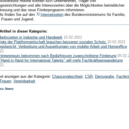
 kostenlose Hotline können sich Unternehmen, Träger von
gseinrichtungen und alle Interessierten über die Möglichkeiten betrieblicher
treuung und das neue Förderprogramm informieren.
ils finden Sie auf den
Internetseiten
des Bundesministeriums für Familie,
 Frauen und Jugend.
Artikel in dieser Kategorie:
beitszeiten in Industrie und Handwerk
15.02.2021
igte der Plattformwirtschaft brauchen besseren sozialen Schutz
10.02.2021
gsbericht: Verbreitung und Auswirkungen von mobiler Arbeit und Homeoffice
21
ntrepreneurs bekommen nach Bedürfnissen zugeschnittene Förderung
05.02.
 "Hand in Hand for International Talents" will mehr Fachkräfteeinwanderung
21
ikel anzeigen aus der Kategorie:
Chancengleichheit
,
CSR
,
Demografie
,
Fachkrä
Frauen
,
Vereinbarkeit
.
 zu: News