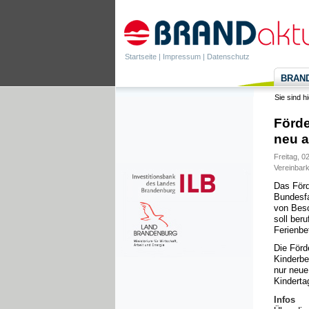
Startseite
|
Impressum
|
Datenschutz
BRANDa
Sie sind h
Förde
neu a
Freitag, 0
Vereinbark
Das Förd
Bundesfa
von Besc
soll ber
Ferienbe
Die Förd
Kinderbe
nur neue
Kinderta
Infos