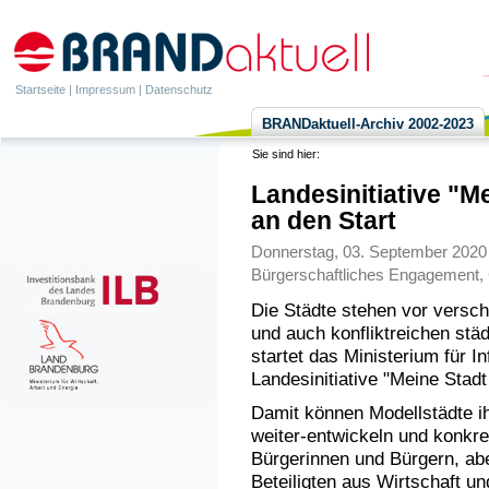
Startseite
|
Impressum
|
Datenschutz
BRANDaktuell-Archiv 2002-2023
Sie sind hier:
Landesinitiative "M
an den Start
Donnerstag, 03. September 2020 
Bürgerschaftliches Engagement
,
Die Städte stehen vor versc
und auch konfliktreichen st
startet das Ministerium für I
Landesinitiative "Meine Stadt
Damit können Modellstädte i
weiter-entwickeln und konkre
Bürgerinnen und Bürgern, abe
Beteiligten aus Wirtschaft un