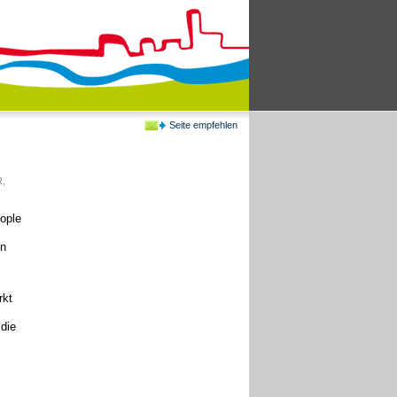
Seite empfehlen
R
,
eople
en
rkt
die