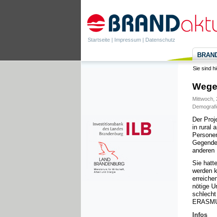
Startseite
|
Impressum
|
Datenschutz
BRANDa
Sie sind h
Wege 
Mittwoch, 
Demografi
Der Proje
in rural
Personen
Gegenden
anderen 
Sie hatt
werden k
erreiche
nötige U
schlecht
ERASMUS
Infos