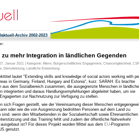
ktuell-Archiv 2002-2023
ier:
zu mehr Integration in ländlichen Gegenden
27. Januar 2021 | Kategorie:
Ältere
,
Bürgerschaftliches Engagement
,
Chancengleichheit
,
CS
e
,
Dienstleistung
,
Ländliche Entwicklung
kttitel lautet "Extending skills and knowledge of social actors working with p
 areas in Germany, Finland, Hungary and Estonia", kurz: SARAH. Es brachte
 aus dem Sozialbereich zusammen, die ausgegrenzte Menschen in ländlich
 integrierten und daraus Handlungsempfehlungen abgeleitet haben, um sie
Engagierten zur Nachnutzung zur Verfügung zu stellen.
en sich Fragen gestellt, wie der Vereinsamung dieser Menschen entgegengewi
ann oder wie die von Ausgrenzung bedrohten Personen auf dem Land zu
n sind. wenn den Mitarbeitenden in der Sozialwirtschaft sowie Ehrenamtlichen 
nterstützung und das Training fehlt und zudem der öffentliche Nahverkehr
 ausgebaut ist? Für dieses Projekt wurden Mittel aus dem
EU
-Programm
 genutzt.