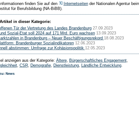
Informationen finden Sie auf den
Internetseiten
der Nationalen Agentur bei
stitut für Berufsbildung (NA-BiBB).
Artikel in dieser Kategorie:
offenen Tür der Vertretung des Landes Brandenburg
27.09.2023
 und Sozial-Etat soll 2024 auf 171 Mrd. Euro wachsen
13.09.2023
arktzahlen in Brandenburg – Neuer Beschäftigungsrekord
18.08.2023
lattform: Brandenburger Sozialindikatoren
12.06.2023
nell abstimmen: Umfrage zur Kohäsionspolitik
12.05.2023
ikel anzeigen aus der Kategorie:
Ältere
,
Bürgerschaftliches Engagement
,
leichheit
,
CSR
,
Demografie
,
Dienstleistung
,
Ländliche Entwicklung
.
 zu: News