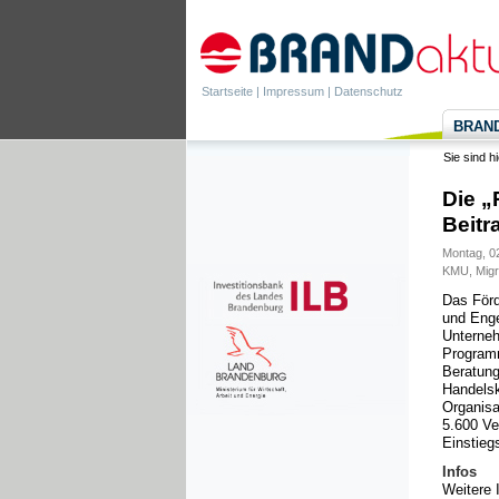
Startseite
|
Impressum
|
Datenschutz
BRANDa
Sie sind h
Die „
Beitr
Montag, 0
KMU
,
Migr
Das Förd
und Enge
Unterneh
Program
Beratung
Handelsk
Organisa
5.600 Ve
Einstiegs
Infos
Weitere 