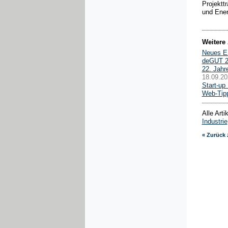
Projektt
und Ener
Weitere 
Neues ES
deGUT 2
22. Jahr
18.09.20
Start-up
Web-Tipp
Alle Art
Industrie
« Zurück