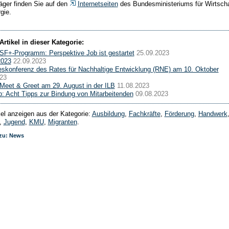
räger finden Sie auf den
Internetseiten
des Bundesministeriums für Wirtscha
gie.
Artikel in dieser Kategorie:
F+-Programm: Perspektive Job ist gestartet
25.09.2023
023
22.09.2023
eskonferenz des Rates für Nachhaltige Entwicklung (RNE) am 10. Oktober
23
 Meet & Greet am 29. August in der ILB
11.08.2023
: Acht Tipps zur Bindung von Mitarbeitenden
09.08.2023
ikel anzeigen aus der Kategorie:
Ausbildung
,
Fachkräfte
,
Förderung
,
Handwerk
,
Jugend
,
KMU
,
Migranten
.
 zu: News