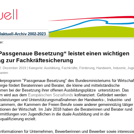
ktuell-Archiv 2002-2023
ier:
Passgenaue Besetzung“ leistet einen wichtigen
ag zur Fachkräftesicherung
2. Dezember 2019 | Kategorie:
Ausbildung
,
Fachkräfte
,
Förderung
,
Handwerk
,
Industrie
,
Jug
anten
erprogramm "Passgenaue Besetzung" des Bundesministeriums für Wirtschaf
rgie fördert Beraterinnen und Berater, die kleine und mittelständische
men bei der Besetzung ihrer offenen Ausbildungsplätze unterstützen. Das
m wird aus dem
Europäischen Sozialfonds
kofinanziert. Gefördert werden
sleistungen und Unterstützungsmaßnahmen der Handwerks-, Industrie- und
ammern, der Kammern der Freien Berufe sowie anderer gemeinnützig tätiger
tionen der Wirtschaft. Im Jahr 2018 haben die Beraterinnen und Berater rund
rmittlungen von Jugendlichen in die duale Ausbildung und in die
qualifizierung erzielt.
Informationen für Unternehmen, Bewerberinnen und Bewerber sowie interessie