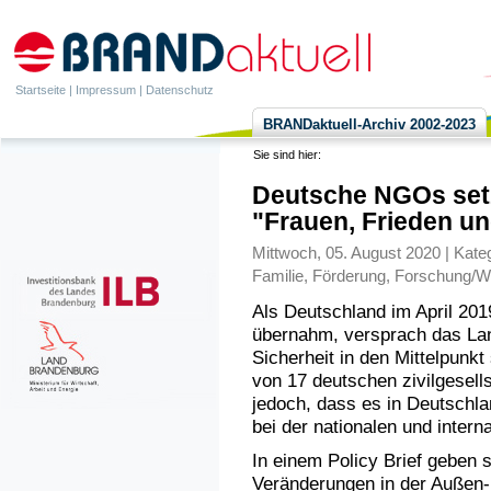
Startseite
|
Impressum
|
Datenschutz
BRANDaktuell-Archiv 2002-2023
Sie sind hier:
Deutsche NGOs setz
"Frauen, Frieden un
Mittwoch, 05. August 2020 | Kate
Familie
,
Förderung
,
Forschung/W
Als Deutschland im April 201
übernahm, versprach das Lan
Sicherheit in den Mittelpunkt
von 17 deutschen zivilgesell
jedoch, dass es in Deutschl
bei der nationalen und intern
In einem Policy Brief geben 
Veränderungen in der Außen- 