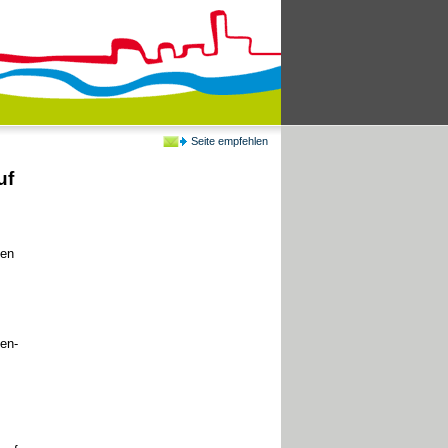
Seite empfehlen
uf
hen
en-