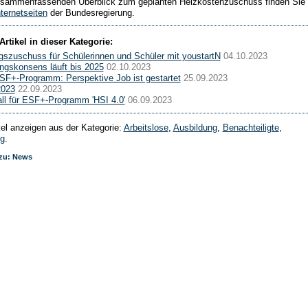
sammenfassenden Überblick zum geplanten Heizkostenzuschuss finden Sie 
nternetseiten
der Bundesregierung.
Artikel in dieser Kategorie:
szuschuss für Schülerinnen und Schüler mit youstartN
04.10.2023
ngskonsens läuft bis 2025
02.10.2023
F+-Programm: Perspektive Job ist gestartet
25.09.2023
023
22.09.2023
ll für ESF+-Programm 'HSI 4.0'
06.09.2023
ikel anzeigen aus der Kategorie:
Arbeitslose
,
Ausbildung
,
Benachteiligte
,
ng
.
 zu: News