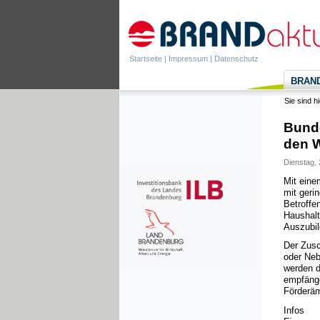
Startseite
|
Impressum
|
Datenschutz
BRANDa
Sie sind h
Bunde
den 
Dienstag, 
Mit eine
mit geri
Betroffe
Haushalt
Auszubil
Der Zusc
oder Ne
werden d
empfänge
Förderäm
Infos