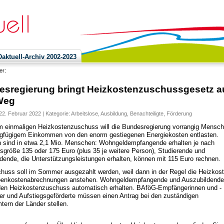
ktuell-Archiv 2002-2023
ier:
sregierung bringt Heizkostenzuschussgesetz a
Weg
22. Februar 2022 | Kategorie:
Arbeitslose
,
Ausbildung
,
Benachteiligte
,
Förderung
m einmaligen Heizkostenzuschuss will die Bundesregierung vorrangig Mensc
ngfügigem Einkommen von den enorm gestiegenen Energiekosten entlasten.
n sind in etwa 2,1 Mio. Menschen: Wohngeldempfangende erhalten je nach
sgröße 135 oder 175 Euro (plus 35 je weitere Person), Studierende und
dende, die Unterstützungsleistungen erhalten, können mit 115 Euro rechnen.
huss soll im Sommer ausgezahlt werden, weil dann in der Regel die Heizkost
benkostenabrechnungen anstehen. Wohngeldempfangende und Auszubildende
en Heizkostenzuschuss automatisch erhalten. BAföG-Empfängerinnen und -
r und Aufstiegsgeförderte müssen einen Antrag bei den zuständigen
tern der Länder stellen.