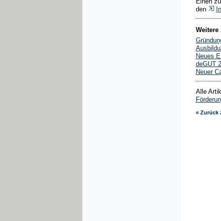
Einen zu
den
I
Weitere 
Gründung
Ausbildu
Neues ES
deGUT 2
Neuer Ca
Alle Art
Förderu
« Zurück