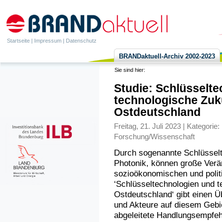
Startseite
|
Impressum
|
Datenschutz
BRANDaktuell-Archiv 2002-2023
Sie sind hier:
Studie: Schlüsselt
technologische Zuku
Ostdeutschland
Freitag, 21. Juli 2023 | Kategorie:
Forschung/Wissenschaft
Durch sogenannte Schlüsselt
Photonik, können große Verän
sozioökonomischen und polit
‘Schlüsseltechnologien und t
Ostdeutschland‘ gibt einen Üb
und Akteure auf diesem Gebie
abgeleitete Handlungsempfeh