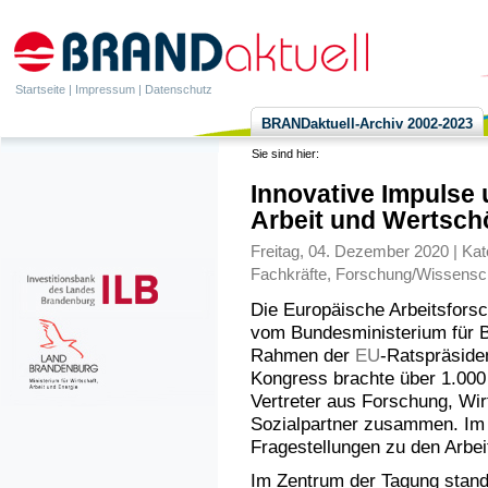
Startseite
|
Impressum
|
Datenschutz
BRANDaktuell-Archiv 2002-2023
Sie sind hier:
Innovative Impulse 
Arbeit und Wertsch
Freitag, 04. Dezember 2020 | Kat
Fachkräfte
,
Forschung/Wissensc
Die Europäische Arbeitsfor
vom Bundesministerium für 
Rahmen der
EU
-Ratspräsiden
Kongress brachte über 1.000 
Vertreter aus Forschung, Wirt
Sozialpartner zusammen. Im 
Fragestellungen zu den Arbei
Im Zentrum der Tagung stan