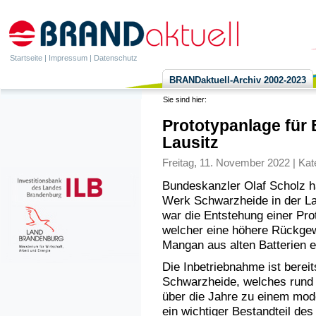
Startseite
|
Impressum
|
Datenschutz
BRANDaktuell-Archiv 2002-2023
Sie sind hier:
Prototypanlage für 
Lausitz
Freitag, 11. November 2022 | Kat
Bundeskanzler Olaf Scholz 
Werk Schwarzheide in der La
war die Entstehung einer Prot
welcher eine höhere Rückgew
Mangan aus alten Batterien er
Die Inbetriebnahme ist berei
Schwarzheide, welches rund 2
über die Jahre zu einem mod
ein wichtiger Bestandteil des