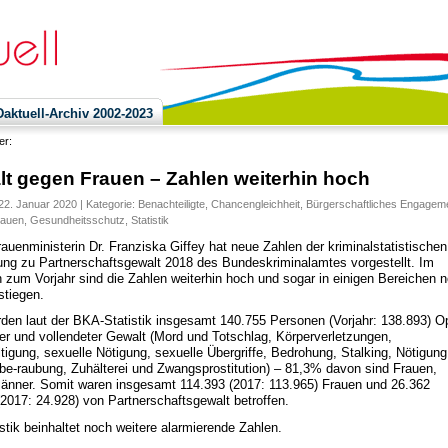
ktuell-Archiv 2002-2023
ier:
t gegen Frauen – Zahlen weiterhin hoch
22. Januar 2020 | Kategorie:
Benachteiligte
,
Chancengleichheit
,
Bürgerschaftliches Engagem
rauen
,
Gesundheitsschutz
,
Statistik
auenministerin Dr. Franziska Giffey hat neue Zahlen der kriminalstatistischen
ng zu Partnerschaftsgewalt 2018 des Bundeskriminalamtes vorgestellt. Im
h zum Vorjahr sind die Zahlen weiterhin hoch und sogar in einigen Bereichen 
stiegen.
den laut der BKA-Statistik insgesamt 140.755 Personen (Vorjahr: 138.893) O
er und vollendeter Gewalt (Mord und Totschlag, Körperverletzungen,
tigung, sexuelle Nötigung, sexuelle Übergriffe, Bedrohung, Stalking, Nötigung
sbe-raubung, Zuhälterei und Zwangsprostitution) – 81,3% davon sind Frauen,
nner. Somit waren insgesamt 114.393 (2017: 113.965) Frauen und 26.362
2017: 24.928) von Partnerschaftsgewalt betroffen.
istik beinhaltet noch weitere alarmierende Zahlen.