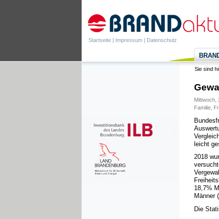
Startseite
|
Impressum
|
Datenschutz
BRANDa
Sie sind h
Gewal
Mittwoch, 
Familie
,
F
Bundesfr
Auswertu
Vergleic
leicht ge
2018 wur
versucht
Vergewal
Freiheit
18,7% Mä
Männer (
Die Stat