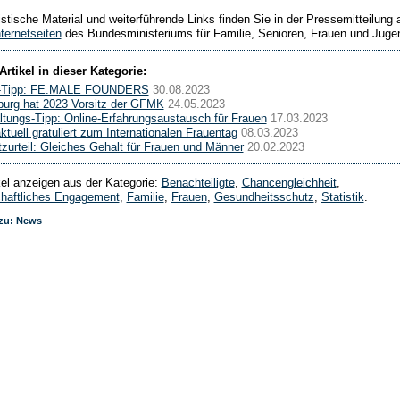
istische Material und weiterführende Links finden Sie in der Pressemitteilung 
nternetseiten
des Bundesministeriums für Familie, Senioren, Frauen und Juge
Artikel in dieser Kategorie:
-Tipp: FE.MALE FOUNDERS
30.08.2023
urg hat 2023 Vorsitz der GFMK
24.05.2023
ltungs-Tipp: Online-Erfahrungsaustausch für Frauen
17.03.2023
uell gratuliert zum Internationalen Frauentag
08.03.2023
zurteil: Gleiches Gehalt für Frauen und Männer
20.02.2023
ikel anzeigen aus der Kategorie:
Benachteiligte
,
Chancengleichheit
,
haftliches Engagement
,
Familie
,
Frauen
,
Gesundheitsschutz
,
Statistik
.
 zu: News