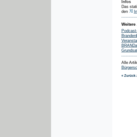
Infos
Das stat
den
I
Weitere 
Podcast
Brandenb
Veransta
BRANDakt
Grundsat
Alle Art
Bürgersc
« Zurück