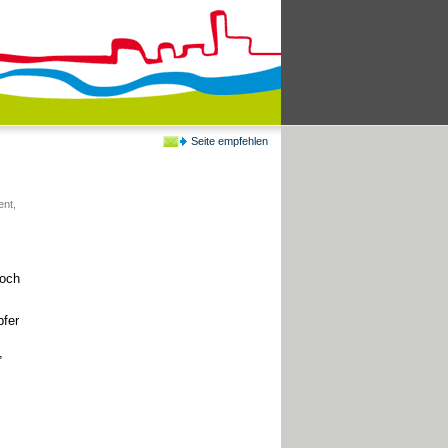
Seite empfehlen
ent
,
noch
pfer
,