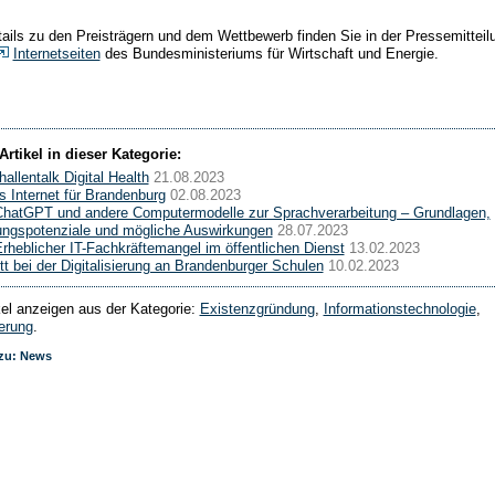
ails zu den Preisträgern und dem Wettbewerb finden Sie in der Pressemitteil
Internetseiten
des Bundesministeriums für Wirtschaft und Energie.
Artikel in dieser Kategorie:
allentalk Digital Health
21.08.2023
s Internet für Brandenburg
02.08.2023
ChatGPT und andere Computermodelle zur Sprachverarbeitung – Grundlagen,
ngspotenziale und mögliche Auswirkungen
28.07.2023
Erheblicher IT-Fachkräftemangel im öffentlichen Dienst
13.02.2023
itt bei der Digitalisierung an Brandenburger Schulen
10.02.2023
ikel anzeigen aus der Kategorie:
Existenzgründung
,
Informationstechnologie
,
ierung
.
 zu: News