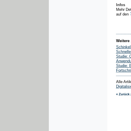
Infos
Mehr Det
auf den
Weitere 
Schinkelh
Schnelle
Studie: 
Anwendu
Studie: 
Fortschr
Alle Art
Digitalis
« Zurück