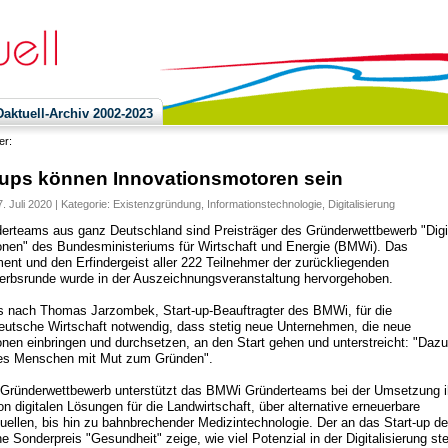
ktuell-Archiv 2002-2023
ier:
-ups können Innovationsmotoren sein
. Juli 2020 | Kategorie:
Existenzgründung
,
Informationstechnologie
,
Digitalisierung
erteams aus ganz Deutschland sind Preisträger des Gründerwettbewerb "Digi
onen" des Bundesministeriums für Wirtschaft und Energie (BMWi). Das
nt und den Erfindergeist aller 222 Teilnehmer der zurückliegenden
rbsrunde wurde in der Auszeichnungsveranstaltung hervorgehoben.
s nach Thomas Jarzombek, Start-up-Beauftragter des BMWi, für die
utsche Wirtschaft notwendig, dass stetig neue Unternehmen, die neue
onen einbringen und durchsetzen, an den Start gehen und unterstreicht: "Dazu
 es Menschen mit Mut zum Gründen".
Gründerwettbewerb unterstützt das BMWi Gründerteams bei der Umsetzung i
on digitalen Lösungen für die Landwirtschaft, über alternative erneuerbare
uellen, bis hin zu bahnbrechender Medizintechnologie. Der an das Start-up d
e Sonderpreis "Gesundheit" zeige, wie viel Potenzial in der Digitalisierung ste