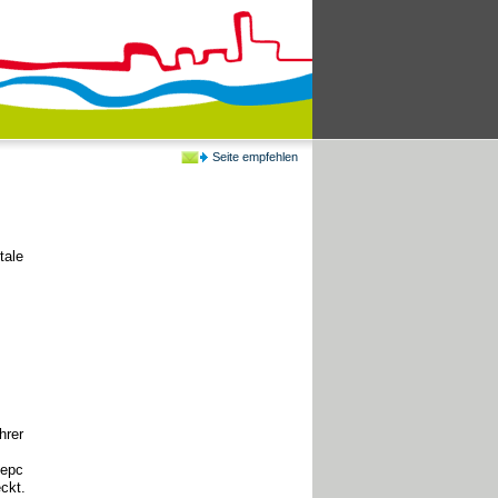
Seite empfehlen
tale
hrer
eepc
ckt.