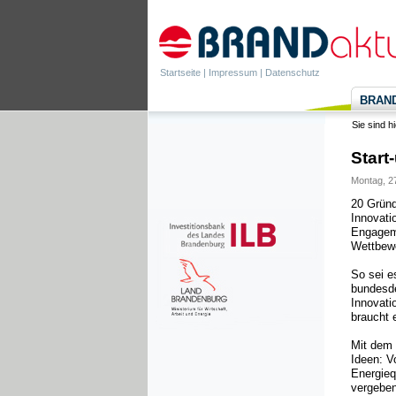
Startseite
|
Impressum
|
Datenschutz
BRANDa
Sie sind h
Start
Montag, 27
20 Gründ
Innovati
Engageme
Wettbewe
So sei e
bundesde
Innovati
braucht
Mit dem 
Ideen: V
Energieq
vergeben