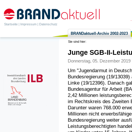
Startseite
|
Impressum
|
Datenschutz
BRANDaktuell-Archiv 2002-2023
Sie sind hier:
Junge SGB-II-Leist
Donnerstag, 05. Dezember 2019 |
Um "Jugendarmut in Deutschl
Bundesregierung (19/13039) a
Linke (19/12396). Danach gab
Bundesagentur für Arbeit (B
2,42 Millionen leistungsbere
im Rechtskreis des Zweiten 
Darunter waren 768.000 erwe
Millionen nicht erwerbsfähige
Bundesregierung weiter ausfü
Leistungsberechtigten handel