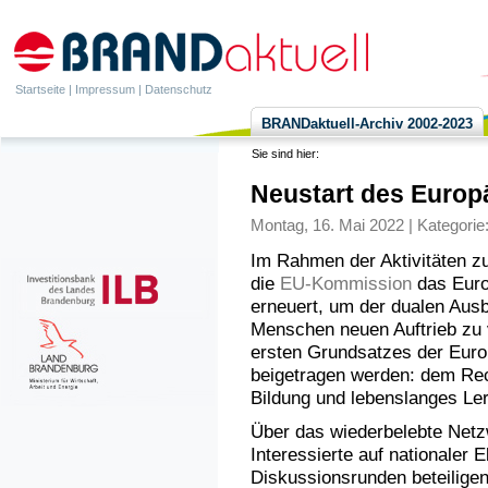
Startseite
|
Impressum
|
Datenschutz
BRANDaktuell-Archiv 2002-2023
Sie sind hier:
Neustart des Europ
Montag, 16. Mai 2022 | Kategorie
Im Rahmen der Aktivitäten z
die
EU-Kommission
das Euro
erneuert, um der dualen Aus
Menschen neuen Auftrieb zu 
ersten Grundsatzes der Euro
beigetragen werden: dem Rech
Bildung und lebenslanges Le
Über das wiederbelebte Netz
Interessierte auf nationaler 
Diskussionsrunden beteiligen