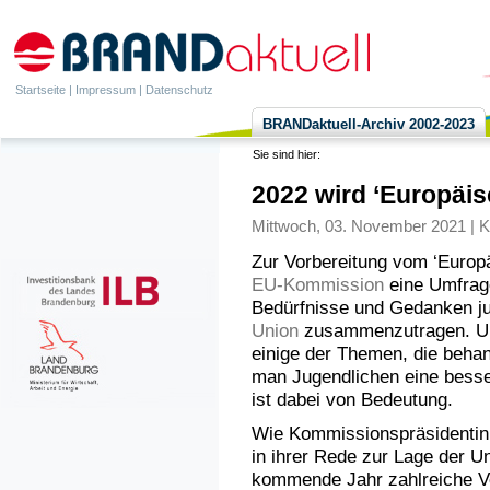
Startseite
|
Impressum
|
Datenschutz
BRANDaktuell-Archiv 2002-2023
Sie sind hier:
2022 wird ‘Europäis
Mittwoch, 03. November 2021 | K
Zur Vorbereitung vom ‘Europä
EU-Kommission
eine Umfrage
Bedürfnisse und Gedanken j
Union
zusammenzutragen. Umwe
einige der Themen, die behan
man Jugendlichen eine besse
ist dabei von Bedeutung.
Wie Kommissionspräsidentin
in ihrer Rede zur Lage der U
kommende Jahr zahlreiche Ver