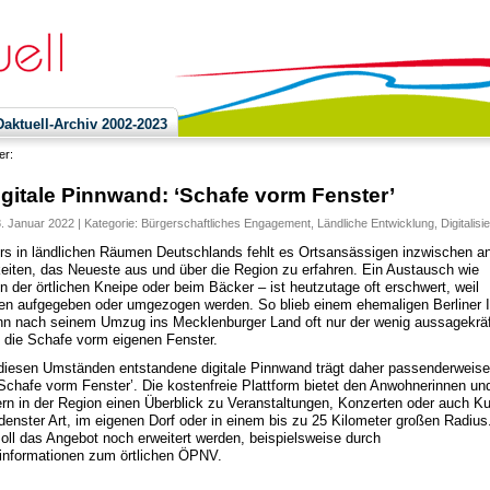
ktuell-Archiv 2002-2023
ier:
igitale Pinnwand: ‘Schafe vorm Fenster’
8. Januar 2022 | Kategorie:
Bürgerschaftliches Engagement
,
Ländliche Entwicklung
,
Digitalisi
s in ländlichen Räumen Deutschlands fehlt es Ortsansässigen inzwischen a
eiten, das Neueste aus und über die Region zu erfahren. Ein Austausch wie
in der örtlichen Kneipe oder beim Bäcker – ist heutzutage oft erschwert, weil
ten aufgegeben oder umgezogen werden. So blieb einem ehemaligen Berliner I
 nach seinem Umzug ins Mecklenburger Land oft nur der wenig aussagekräf
f die Schafe vorm eigenen Fenster.
diesen Umständen entstandene digitale Pinnwand trägt daher passenderweise
chafe vorm Fenster’. Die kostenfreie Plattform bietet den Anwohnerinnen un
n in der Region einen Überblick zu Veranstaltungen, Konzerten oder auch K
denster Art, im eigenen Dorf oder in einem bis zu 25 Kilometer großen Radius
soll das Angebot noch erweitert werden, beispielsweise durch
informationen zum örtlichen ÖPNV.