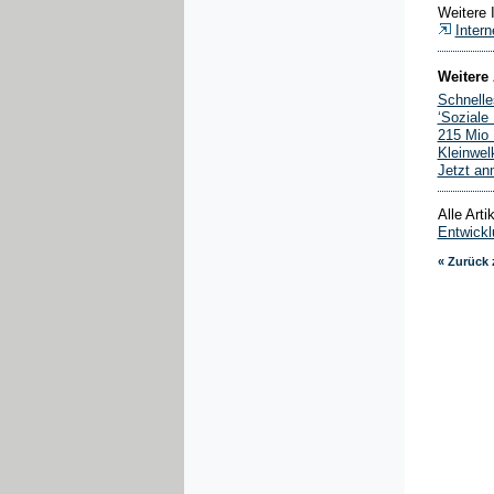
Weitere 
Intern
Weitere 
Schnelle
‘Soziale
215 Mio 
Kleinwel
Jetzt an
Alle Art
Entwickl
« Zurück