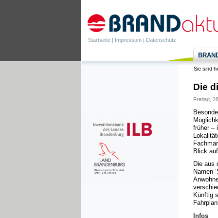
Startseite
|
Impressum
|
Datenschutz
BRANDa
Sie sind h
Die d
Freitag, 2
Besonder
Möglichk
früher – 
Lokalitä
Fachmann
Blick au
Die aus 
Namen ‘S
Anwohner
verschie
Künftig 
Fahrplan
Infos