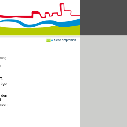
Seite empfehlen
erung
n
T-
tige
 den
d
ursen
.