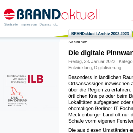
Startseite
|
Impressum
|
Datenschutz
BRANDaktuell-Archiv 2002-2023
Sie sind hier:
Die digitale Pinnwa
Freitag, 28. Januar 2022 | Katego
Entwicklung
,
Digitalisierung
Besonders in ländlichen Räu
Ortsansässigen inzwischen a
über die Region zu erfahren. 
örtlichen Kneipe oder beim Bä
Lokalitäten aufgegeben oder
ehemaligen Berliner IT-Fac
Mecklenburger Land oft nur d
Schafe vorm eigenen Fenster
Die aus diesen Umständen en