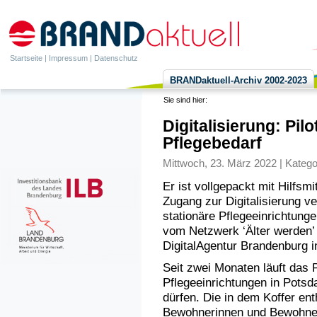
Startseite
|
Impressum
|
Datenschutz
BRANDaktuell-Archiv 2002-2023
Sie sind hier:
Digitalisierung: Pil
Pflegebedarf
Mittwoch, 23. März 2022 | Katego
Er ist vollgepackt mit Hilfsm
Zugang zur Digitalisierung ver
stationäre Pflegeeinrichtunge
vom Netzwerk ‘Älter werden’
DigitalAgentur Brandenburg 
Seit zwei Monaten läuft das 
Pflegeeinrichtungen in Potsd
dürfen. Die in dem Koffer enth
Bewohnerinnen und Bewohner