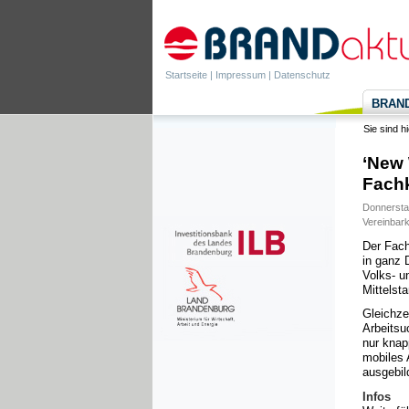
Startseite
|
Impressum
|
Datenschutz
BRANDa
Sie sind h
‘New 
Fach
Donnerstag
Vereinbark
Der Fach
in ganz 
Volks- u
Mittelst
Gleichze
Arbeitsu
nur knap
mobiles 
ausgebil
Infos