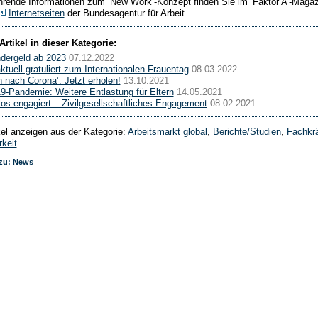
hrende Informationen zum ‘New Work’-Konzept finden Sie im ‘Faktor A’-Magaz
Internetseiten
der Bundesagentur für Arbeit.
Artikel in dieser Kategorie:
dergeld ab 2023
07.12.2022
uell gratuliert zum Internationalen Frauentag
08.03.2022
n nach Corona’: Jetzt erholen!
13.10.2021
-Pandemie: Weitere Entlastung für Eltern
14.05.2021
os engagiert – Zivilgesellschaftliches Engagement
08.02.2021
ikel anzeigen aus der Kategorie:
Arbeitsmarkt global
,
Berichte/Studien
,
Fachkrä
rkeit
.
 zu: News