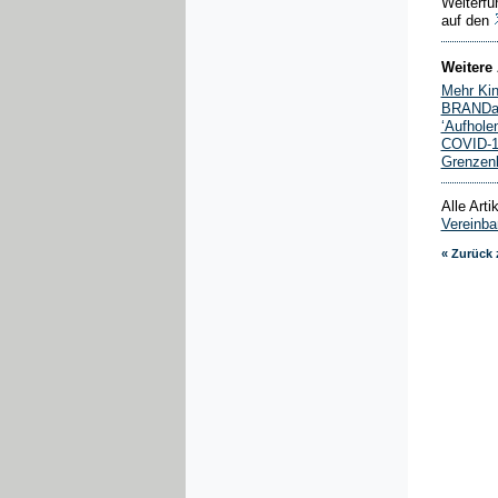
Weiterfü
auf den
Weitere 
Mehr Kin
BRANDakt
‘Aufhole
COVID-19
Grenzenl
Alle Art
Vereinba
« Zurück