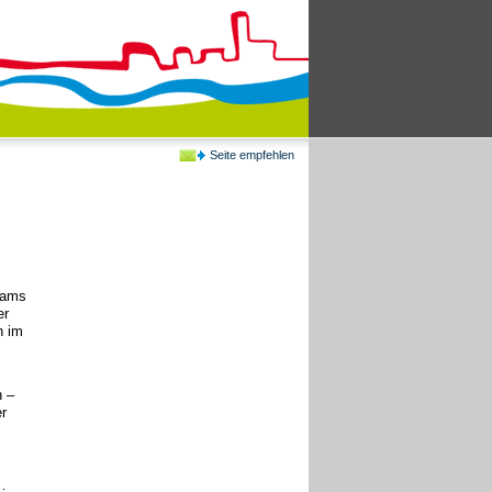
Seite empfehlen
eams
er
n im
n –
r