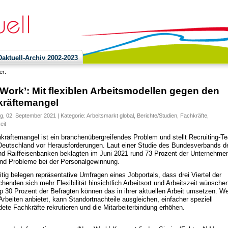
ktuell-Archiv 2002-2023
ier:
Work’: Mit flexiblen Arbeitsmodellen gegen den
kräftemangel
, 02. September 2021 | Kategorie:
Arbeitsmarkt global
,
Berichte/Studien
,
Fachkräfte
,
eit
kräftemangel ist ein branchenübergreifendes Problem und stellt Recruiting-T
Deutschland vor Herausforderungen. Laut einer Studie des Bundesverbands d
nd Raiffeisenbanken beklagten im Juni 2021 rund 73 Prozent der Unternehme
and Probleme bei der Personalgewinnung.
itig belegen repräsentative Umfragen eines Jobportals, dass drei Viertel der
chenden sich mehr Flexibilität hinsichtlich Arbeitsort und Arbeitszeit wünsche
p 30 Prozent der Befragten können das in ihrer aktuellen Arbeit umsetzen. We
Arbeiten anbietet, kann Standortnachteile ausgleichen, einfacher speziell
dete Fachkräfte rekrutieren und die Mitarbeiterbindung erhöhen.