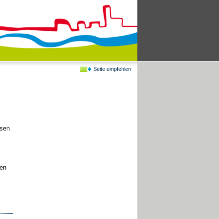
Seite empfehlen
isen
en