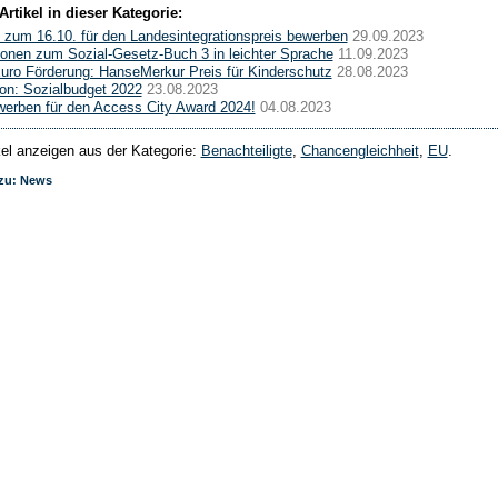
Artikel in dieser Kategorie:
 zum 16.10. für den Landesintegrationspreis bewerben
29.09.2023
ionen zum Sozial-Gesetz-Buch 3 in leichter Sprache
11.09.2023
uro Förderung: HanseMerkur Preis für Kinderschutz
28.08.2023
ion: Sozialbudget 2022
23.08.2023
werben für den Access City Award 2024!
04.08.2023
ikel anzeigen aus der Kategorie:
Benachteiligte
,
Chancengleichheit
,
EU
.
 zu: News