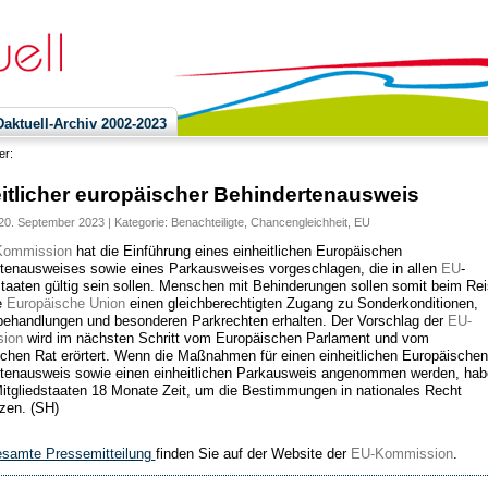
ktuell-Archiv 2002-2023
ier:
itlicher europäischer Behindertenausweis
20. September 2023 | Kategorie:
Benachteiligte
,
Chancengleichheit
,
EU
Kommission
hat die Einführung eines einheitlichen Europäischen
tenausweises sowie eines Parkausweises vorgeschlagen, die in allen
EU
-
staaten gültig sein sollen. Menschen mit Behinderungen sollen somit beim Re
e
Europäische Union
einen gleichberechtigten Zugang zu Sonderkonditionen,
ehandlungen und besonderen Parkrechten erhalten. Der Vorschlag der
EU-
ion
wird im nächsten Schritt vom Europäischen Parlament und vom
chen Rat erörtert. Wenn die Maßnahmen für einen einheitlichen Europäischen
tenausweis sowie einen einheitlichen Parkausweis angenommen werden, hab
itgliedstaaten 18 Monate Zeit, um die Bestimmungen in nationales Recht
zen. (SH)
esamte Pressemitteilung
finden Sie auf der Website der
EU-Kommission
.