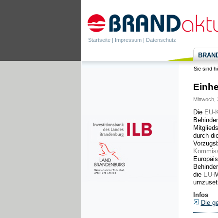
Startseite
|
Impressum
|
Datenschutz
BRANDa
Sie sind h
Einhe
Mittwoch, 
Die
EU-
Behinder
Mitglied
durch di
Vorzugsb
Kommiss
Europäis
Behinder
die
EU
-M
umzuset
Infos
Die g