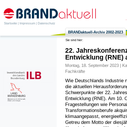
Startseite
|
Impressum
|
Datenschutz
BRANDaktuell-Archiv 2002-2023
Sie sind hier:
22. Jahreskonferenz
Entwicklung (RNE) 
Montag, 18. September 2023 | Ka
Fachkräfte
Wie Deutschlands Industrie n
die aktuellen Herausforderun
Schwerpunkte der 22. Jahres
Entwicklung (RNE). Am 10. O
Fragestellungen wie Personal
Transformationsberufe akquir
klimaangepasst, energieeffizi
Getreu dem Motto der diesjä