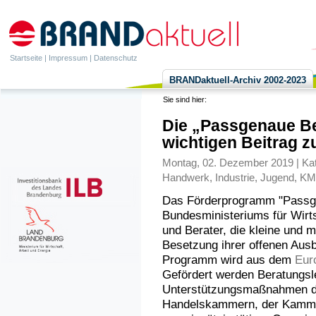
Startseite
|
Impressum
|
Datenschutz
BRANDaktuell-Archiv 2002-2023
Sie sind hier:
Die „Passgenaue Be
wichtigen Beitrag z
Montag, 02. Dezember 2019 | Kat
Handwerk
,
Industrie
,
Jugend
,
KM
Das Förderprogramm "Passg
Bundesministeriums für Wirts
und Berater, die kleine und 
Besetzung ihrer offenen Aus
Programm wird aus dem
Eur
Gefördert werden Beratungsl
Unterstützungsmaßnahmen de
Handelskammern, der Kammer