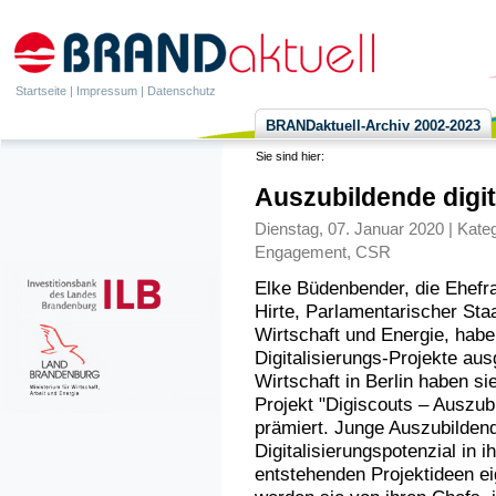
Startseite
|
Impressum
|
Datenschutz
BRANDaktuell-Archiv 2002-2023
Sie sind hier:
Auszubildende digita
Dienstag, 07. Januar 2020 | Kate
Engagement
,
CSR
Elke Büdenbender, die Ehefr
Hirte, Parlamentarischer Sta
Wirtschaft und Energie, habe
Digitalisierungs-Projekte au
Wirtschaft in Berlin haben s
Projekt "Digiscouts – Auszubi
prämiert. Junge Auszubildend
Digitalisierungspotenzial in 
entstehenden Projektideen ei