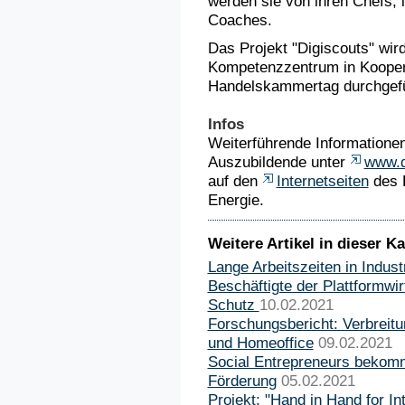
werden sie von ihren Chefs, 
Coaches.
Das Projekt "Digiscouts" w
Kompetenzzentrum in Koopera
Handelskammertag durchgefü
Infos
Weiterführende Informationen
Auszubildende unter
www.d
auf den
Internetseiten
des B
Energie.
Weitere Artikel in dieser Ka
Lange Arbeitszeiten in Indus
Beschäftigte der Plattformwi
Schutz
10.02.2021
Forschungsbericht: Verbreitu
und Homeoffice
09.02.2021
Social Entrepreneurs bekom
Förderung
05.02.2021
Projekt: "Hand in Hand for Int