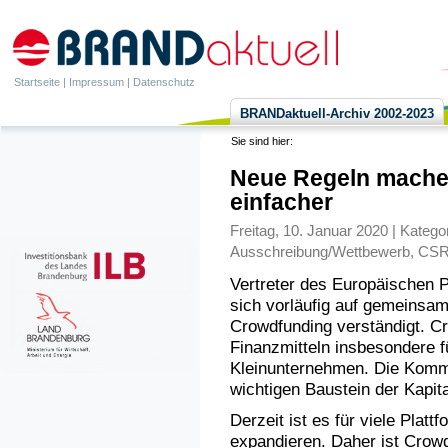
Startseite
|
Impressum
|
Datenschutz
BRANDaktuell-Archiv 2002-2023
Sie sind hier:
Neue Regeln mache
einfacher
Freitag, 10. Januar 2020 | Katego
Ausschreibung/Wettbewerb
,
CS
Vertreter des Europäischen 
sich vorläufig auf gemeinsa
Crowdfunding verständigt. C
Finanzmitteln insbesondere f
Kleinunternehmen. Die Kommi
wichtigen Baustein der Kapit
Derzeit ist es für viele Plat
expandieren. Daher ist Crow