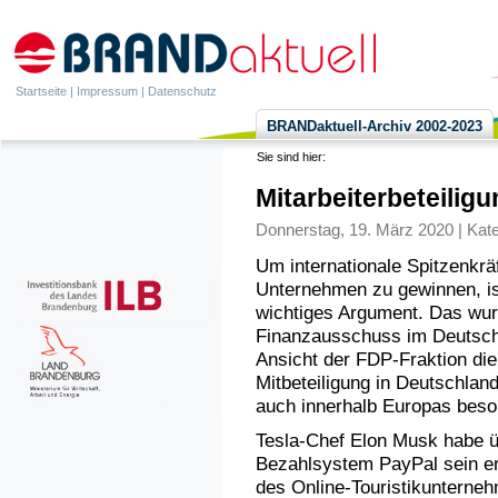
Startseite
|
Impressum
|
Datenschutz
BRANDaktuell-Archiv 2002-2023
Sie sind hier:
Mitarbeiterbeteilig
Donnerstag, 19. März 2020 | Kate
Um internationale Spitzenkrä
Unternehmen zu gewinnen, ist 
wichtiges Argument. Das wurd
Finanzausschuss im Deutsch
Ansicht der FDP-Fraktion di
Mitbeteiligung in Deutschlan
auch innerhalb Europas beso
Tesla-Chef Elon Musk habe üb
Bezahlsystem PayPal sein er
des Online-Touristikunterne