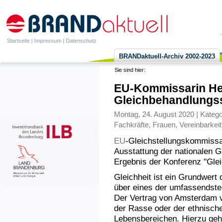
Startseite
|
Impressum
|
Datenschutz
BRANDaktuell-Archiv 2002-2023
Sie sind hier:
EU-Kommissarin Hele
Gleichbehandlungss
Montag, 24. August 2020 | Katego
Fachkräfte
,
Frauen
,
Vereinbarkeit
EU
-Gleichstellungskommissar
Ausstattung der nationalen G
Ergebnis der Konferenz "Glei
Gleichheit ist ein Grundwert
über eines der umfassendsten
Der Vertrag von Amsterdam v
der Rasse oder der ethnisch
Lebensbereichen. Hierzu gehö