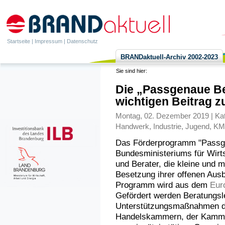
Startseite
|
Impressum
|
Datenschutz
BRANDaktuell-Archiv 2002-2023
Sie sind hier:
Die „Passgenaue Be
wichtigen Beitrag z
Montag, 02. Dezember 2019 | Kat
Handwerk
,
Industrie
,
Jugend
,
KM
Das Förderprogramm "Passg
Bundesministeriums für Wirts
und Berater, die kleine und 
Besetzung ihrer offenen Aus
Programm wird aus dem
Eur
Gefördert werden Beratungsl
Unterstützungsmaßnahmen de
Handelskammern, der Kammer