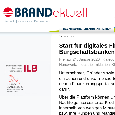
Startseite
|
Impressum
|
Datenschutz
BRANDaktuell-Archiv 2002-2023
Sie sind hier:
Start für digitales 
Bürgschaftsbanken
Freitag, 24. Januar 2020 | Katego
Handwerk
,
Industrie
,
Inklusion
,
K
Unternehmer, Gründer sowie 
einfachen und unkom-plizier
neuen Finanzierungsportal sc
dafür.
Über die Plattform können Un
Nachfolgeinteressierte, Kredi
innerhalb von wenigen Minute
bzw. ihre Kunden und Mandan