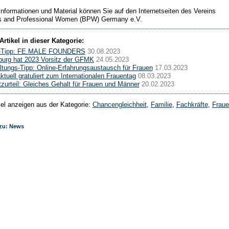
Informationen und Material können Sie auf den Internetseiten des Vereins
s and Professional Women (BPW) Germany e.V.
Artikel in dieser Kategorie:
-Tipp: FE.MALE FOUNDERS
30.08.2023
urg hat 2023 Vorsitz der GFMK
24.05.2023
ltungs-Tipp: Online-Erfahrungsaustausch für Frauen
17.03.2023
uell gratuliert zum Internationalen Frauentag
08.03.2023
zurteil: Gleiches Gehalt für Frauen und Männer
20.02.2023
ikel anzeigen aus der Kategorie:
Chancengleichheit
,
Familie
,
Fachkräfte
,
Fraue
.
 zu: News