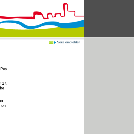
Seite empfehlen
Pay
 17.
öhe
er
hon