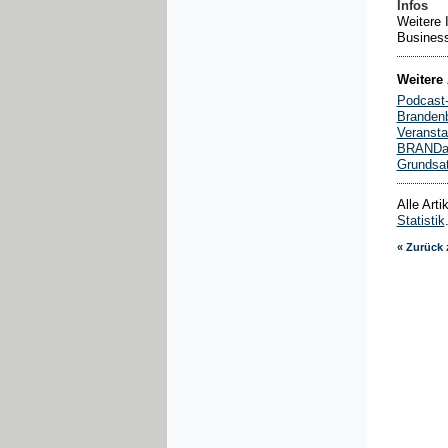
Infos
Weitere 
Busines
Weitere 
Podcast
Brandenb
Veransta
BRANDakt
Grundsat
Alle Art
Statistik
« Zurück