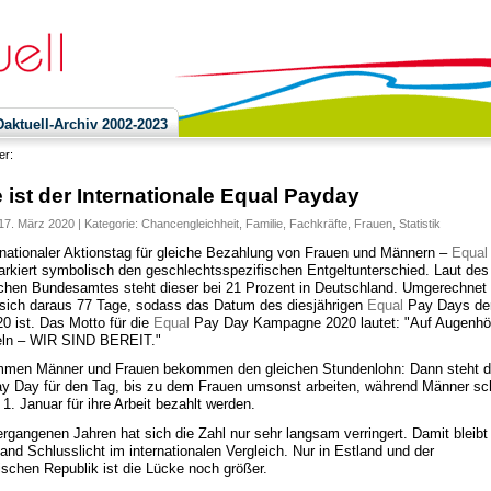
ktuell-Archiv 2002-2023
ier:
 ist der Internationale Equal Payday
17. März 2020 | Kategorie:
Chancengleichheit
,
Familie
,
Fachkräfte
,
Frauen
,
Statistik
rnationaler Aktionstag für gleiche Bezahlung von Frauen und Männern –
Equal
rkiert symbolisch den geschlechtsspezifischen Entgeltunterschied. Laut des
schen Bundesamtes steht dieser bei 21 Prozent in Deutschland. Umgerechnet
sich daraus 77 Tage, sodass das Datum des diesjährigen
Equal
Pay Days der
0 ist. Das Motto für die
Equal
Pay Day Kampagne 2020 lautet: "Auf Augenh
eln – WIR SIND BEREIT."
men Männer und Frauen bekommen den gleichen Stundenlohn: Dann steht d
y Day für den Tag, bis zu dem Frauen umsonst arbeiten, während Männer sc
1. Januar für ihre Arbeit bezahlt werden.
ergangenen Jahren hat sich die Zahl nur sehr langsam verringert. Damit bleibt
and Schlusslicht im internationalen Vergleich. Nur in Estland und der
schen Republik ist die Lücke noch größer.