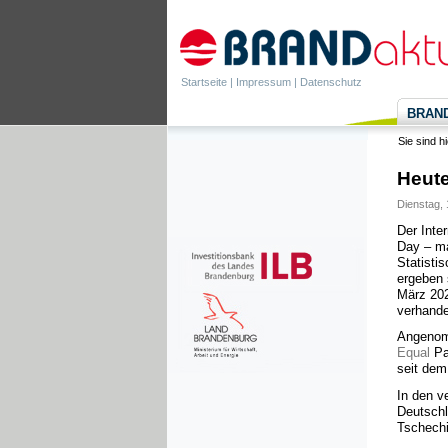
Startseite
|
Impressum
|
Datenschutz
BRANDa
Sie sind h
Heute
Dienstag, 
Der Inte
Day – ma
Statisti
ergeben 
März 202
verhand
Angenom
Equal
Pa
seit dem 
In den v
Deutschl
Tschechi