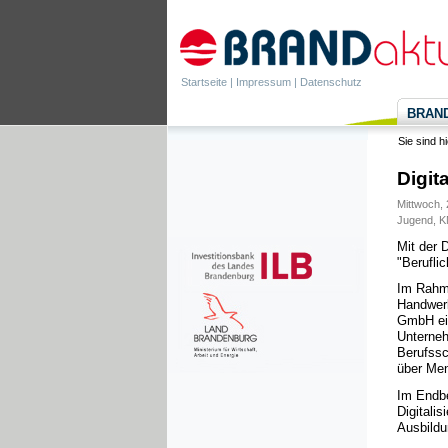
Startseite
|
Impressum
|
Datenschutz
BRANDa
Sie sind h
Digit
Mittwoch, 
Jugend
,
K
Mit der 
"Beruflic
Im Rahme
Handwerk
GmbH ein.
Unterneh
Berufssc
über Men
Im Endbe
Digitali
Ausbildu