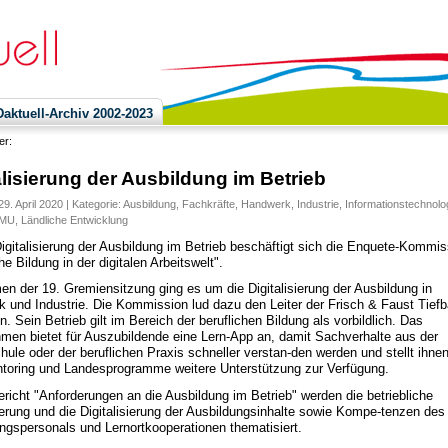
ktuell-Archiv 2002-2023
ier:
alisierung der Ausbildung im Betrieb
29. April 2020 | Kategorie:
Ausbildung
,
Fachkräfte
,
Handwerk
,
Industrie
,
Informationstechnolo
MU
,
Ländliche Entwicklung
Digitalisierung der Ausbildung im Betrieb beschäftigt sich die Enquete-Kommis
he Bildung in der digitalen Arbeitswelt".
n der 19. Gremiensitzung ging es um die Digitalisierung der Ausbildung in
 und Industrie. Die Kommission lud dazu den Leiter der Frisch & Faust Tief
 Sein Betrieb gilt im Bereich der beruflichen Bildung als vorbildlich. Das
men bietet für Auszubildende eine Lern-App an, damit Sachverhalte aus der
hule oder der beruflichen Praxis schneller verstan-den werden und stellt ihne
toring und Landesprogramme weitere Unterstützung zur Verfügung.
richt "Anforderungen an die Ausbildung im Betrieb" werden die betriebliche
sierung und die Digitalisierung der Ausbildungsinhalte sowie Kompe-tenzen des
ngspersonals und Lernortkooperationen thematisiert.