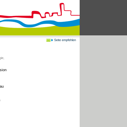
Seite empfehlen
gie
,
sion
bau
n