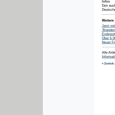
Infos
Den ausf
Deutsch
Weitere 
Jetzt mi
‘Brandenb
Endspurt 
Über 6.0
Neuer Fö
Alle Art
Informat
« Zurück