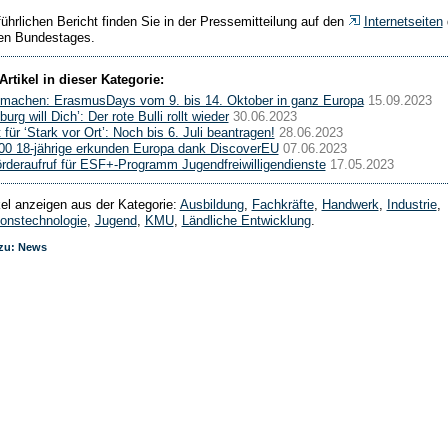
ührlichen Bericht finden Sie in der Pressemitteilung auf den
Internetseiten
en Bundestages.
Artikel in dieser Kategorie:
tmachen: ErasmusDays vom 9. bis 14. Oktober in ganz Europa
15.09.2023
urg will Dich’: Der rote Bulli rollt wieder
30.06.2023
für ‘Stark vor Ort’: Noch bis 6. Juli beantragen!
28.06.2023
00 18-jährige erkunden Europa dank DiscoverEU
07.06.2023
rderaufruf für ESF+-Programm Jugendfreiwilligendienste
17.05.2023
ikel anzeigen aus der Kategorie:
Ausbildung
,
Fachkräfte
,
Handwerk
,
Industrie
,
ionstechnologie
,
Jugend
,
KMU
,
Ländliche Entwicklung
.
 zu: News