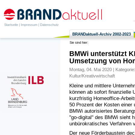
Startseite
|
Impressum
|
Datenschutz
BRANDaktuell-Archiv 2002-2023
Sie sind hier:
BMWi unterstützt K
Umsetzung von Hom
Montag, 04. Mai 2020 | Kategorie
Kultur/Kreativwirtschaft
Kleine und mittlere Untern
können ab sofort finanzielle 
kurzfristig Homeoffice-Arbeit
50 Prozent der Kosten einer
BMWi autorisiertes Beratun
"go-digital" des BMWi sieht h
unbürokratisches Verfahren v
Der neue Förderbaustein deck