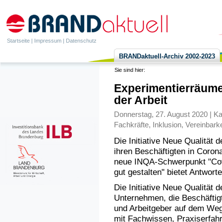
Startseite
|
Impressum
|
Datenschutz
BRANDaktuell-Archiv 2002-2023
Sie sind hier:
Experimentierräume 
der Arbeit
Donnerstag, 27. August 2020 | Ka
Fachkräfte
,
Inklusion
,
Vereinbarke
Die Initiative Neue Qualität 
ihren Beschäftigten in Corona
neue INQA-Schwerpunkt "Covi
gut gestalten" bietet Antwor
Die Initiative Neue Qualität d
Unternehmen, die Beschäftig
und Arbeitgeber auf dem Weg
mit Fachwissen, Praxiserfah