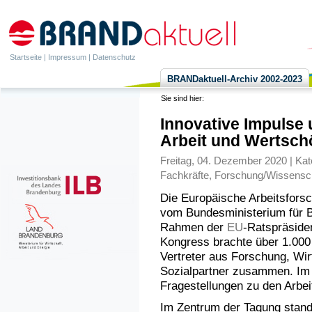
Startseite
|
Impressum
|
Datenschutz
BRANDaktuell-Archiv 2002-2023
Sie sind hier:
Innovative Impulse 
Arbeit und Wertsch
Freitag, 04. Dezember 2020 | Kat
Fachkräfte
,
Forschung/Wissensc
Die Europäische Arbeitsfor
vom Bundesministerium für 
Rahmen der
EU
-Ratspräsiden
Kongress brachte über 1.000 
Vertreter aus Forschung, Wirt
Sozialpartner zusammen. Im 
Fragestellungen zu den Arbei
Im Zentrum der Tagung stan