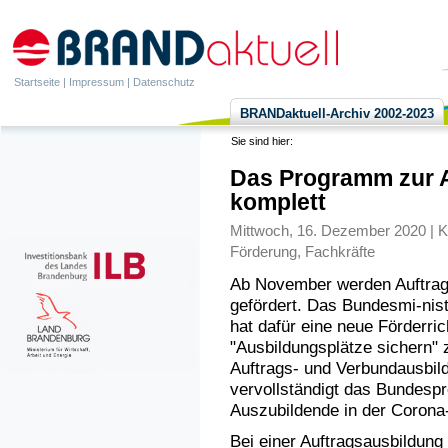
Startseite
|
Impressum
|
Datenschutz
BRANDaktuell-Archiv 2002-2023
Sie sind hier:
Das Programm zur Au
komplett
Mittwoch, 16. Dezember 2020 | K
Förderung
,
Fachkräfte
Ab November werden Auftrag
gefördert. Das Bundesmi-nis
hat dafür eine neue Förderr
"Ausbildungsplätze sichern"
Auftrags- und Verbundausbil
vervollständigt das Bundesp
Auszubildende in der Corona-
Bei einer Auftragsausbildung