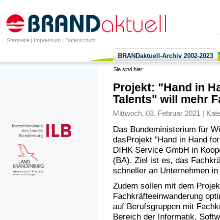
Startseite
|
Impressum
|
Datenschutz
BRANDaktuell-Archiv 2002-2023
Sie sind hier:
Projekt: "Hand in Ha
Talents" will mehr
Mittwoch, 03. Februar 2021 | Kat
Das Bundeministerium für Wi
dasProjekt "Hand in Hand for
DIHK Service GmbH in Kooper
(BA). Ziel ist es, das Fachkr
schneller an Unternehmen in 
Zudem sollen mit dem Projekt
Fachkräfteeinwanderung optim
auf Berufsgruppen mit Fachk
Bereich der Informatik, Soft