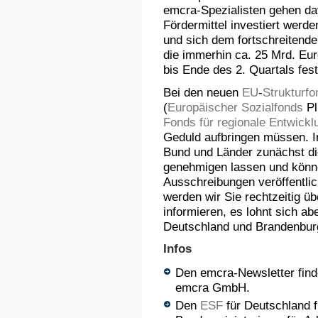
emcra-Spezialisten gehen da
Fördermittel investiert werde
und sich dem fortschreitend
die immerhin ca. 25 Mrd. Euro
bis Ende des 2. Quartals fes
Bei den neuen
EU
-
Strukturfo
(
Europäischer Sozialfonds
Pl
Fonds für regionale Entwickl
Geduld aufbringen müssen.
Bund und Länder zunächst d
genehmigen lassen und könn
Ausschreibungen veröffentli
werden wir Sie rechtzeitig ü
informieren, es lohnt sich ab
Deutschland und Brandenburg
Infos
Den emcra-Newsletter find
emcra GmbH.
Den
ESF
für Deutschland f