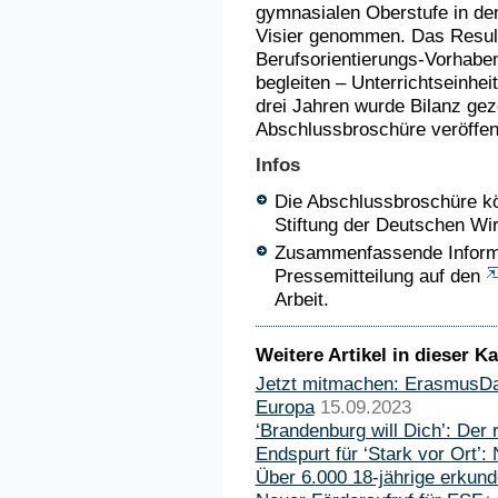
gymnasialen Oberstufe in de
Visier genommen. Das Resul
Berufsorientierungs-Vorhaben
begleiten – Unterrichtseinhei
drei Jahren wurde Bilanz gez
Abschlussbroschüre veröffent
Infos
Die Abschlussbroschüre k
Stiftung der Deutschen Wir
Zusammenfassende Informat
Pressemitteilung auf den
Arbeit.
Weitere Artikel in dieser Ka
Jetzt mitmachen: ErasmusDay
Europa
15.09.2023
‘Brandenburg will Dich’: Der ro
Endspurt für ‘Stark vor Ort’: 
Über 6.000 18-jährige erku